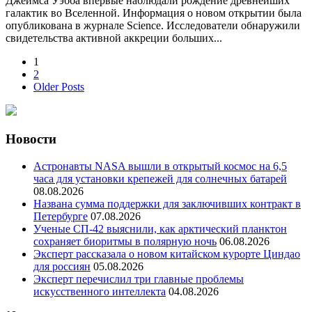
Джеймса Уэбба впервые наблюдали рождение древнейших
галактик во Вселенной. Информация о новом открытии была
опубликована в журнале Science. Исследователи обнаружили
свидетельства активной аккреции больших...
Пагинация
1
2
записей
Older Posts
Новости
Астронавты NASA вышли в открытый космос на 6,5
часа для установки крепежей для солнечных батарей
08.08.2026
Названа сумма поддержки для заключивших контракт в
Петербурге
07.08.2026
Ученые СП-42 выяснили, как арктический планктон
сохраняет биоритмы в полярную ночь
06.08.2026
Эксперт рассказала о новом китайском курорте Циндао
для россиян
05.08.2026
Эксперт перечислил три главные проблемы
искусственного интеллекта
04.08.2026