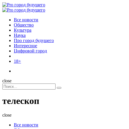
Menu
Поиск
Menu
Pro
город
Все новости
будущего
Общество
Культура
Наука
Про город будущего
Интересное
Цифровой город
18+
Поиск
close
Search
Поиск
for:
телескоп
close
Все новости