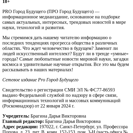
18+
PRO Город Будущего (ПРО Город Будущего) —
информационное медиаиздание, основанное на подборке
самых актуальных, интересных, трендовых новостей в мире
науки, технологий и развития.
Мы стремимся дать нашему читателю информацию о
последних тенденциях прогресса общества в различных
областях. Что ждет человечество в будущем? Заменит ли
людей искусственный интеллект? Будут ли в тренде «умные»
города? Самые любопытные новости мировой науки, загадки
космоса и удивительные научные открытия. Все это мы будем
рассказывать в наших материалах!
Сетевое издание Рrо Город Будущего
Свидетельство о регистрации СМИ ЭЛ № ФС77-86593
выдано Федеральной службой по надзору в сфере связи,
информационных технологий и массовых коммуникаций
(Роскомнадзор) от 22 января 2024 г.
Учредитель:
Брагина Дарья Викторовна
Главный редактор:
Брагина Дарья Викторовна
Адрес редакции:
197022, г. Санкт-Петербург, ул. Профессора
Попова, д. 23, лит. В, комн. 152-153, пом. 3-Н (часть офиса №