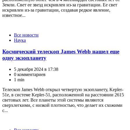
Земли. Свет ее звезд искривлен из-за гравитации. Ее свет
искривлен из-за гравитации, создавая редкое явление,
известное...
Категории
Все новости
Наука
Космический телескоп James Webb нашел еще
одну экзопланету
5 декабря 2024 в 17:38
0 комментариев
1 min
Телескоп James Webb открыл четвертую экзопланету, Kepler-
51e, в системе Kepler-51, расположенной на расстоянии 2615
световых лет. Все планеты этой системы являются
сверхлегкими, с низкой плотностью, что делает их схожими
с...
Категории