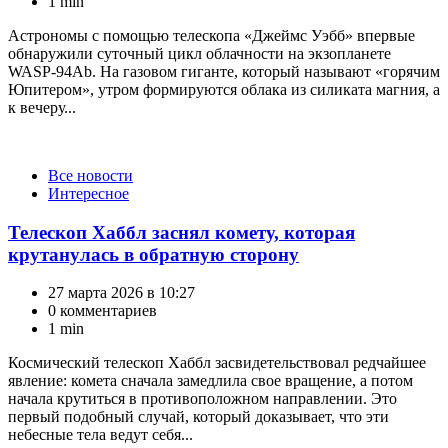
1 min
Астрономы с помощью телескопа «Джеймс Уэбб» впервые
обнаружили суточный цикл облачности на экзопланете
WASP-94Ab. На газовом гиганте, который называют «горячим
Юпитером», утром формируются облака из силиката магния, а
к вечеру...
Категории
Все новости
Интересное
Телескоп Хаббл заснял комету, которая
крутанулась в обратную сторону
27 марта 2026 в 10:27
0 комментариев
1 min
Космический телескоп Хаббл засвидетельствовал редчайшее
явление: комета сначала замедлила свое вращение, а потом
начала крутиться в противоположном направлении. Это
первый подобный случай, который доказывает, что эти
небесные тела ведут себя...