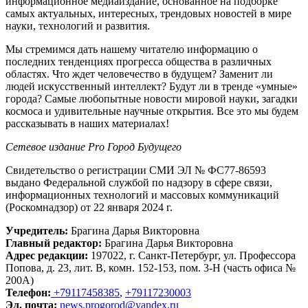
информационное медиаиздание, основанное на подборке
самых актуальных, интересных, трендовых новостей в мире
науки, технологий и развития.
Мы стремимся дать нашему читателю информацию о
последних тенденциях прогресса общества в различных
областях. Что ждет человечество в будущем? Заменит ли
людей искусственный интеллект? Будут ли в тренде «умные»
города? Самые любопытные новости мировой науки, загадки
космоса и удивительные научные открытия. Все это мы будем
рассказывать в наших материалах!
Сетевое издание Рrо Город Будущего
Свидетельство о регистрации СМИ ЭЛ № ФС77-86593
выдано Федеральной службой по надзору в сфере связи,
информационных технологий и массовых коммуникаций
(Роскомнадзор) от 22 января 2024 г.
Учредитель:
Брагина Дарья Викторовна
Главный редактор:
Брагина Дарья Викторовна
Адрес редакции:
197022, г. Санкт-Петербург, ул. Профессора
Попова, д. 23, лит. В, комн. 152-153, пом. 3-Н (часть офиса №
200А)
Телефон:
+79117458385
,
+79117230003
Эл. почта:
news.progorod@yandex.ru