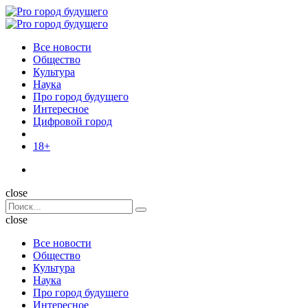
Menu
Поиск
Menu
Pro
город
Все новости
будущего
Общество
Культура
Наука
Про город будущего
Интересное
Цифровой город
18+
Поиск
close
Search
Поиск
for:
close
Все новости
Общество
Культура
Наука
Про город будущего
Интересное