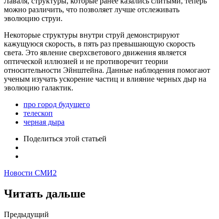
Лаваля, структуры, которые ранее казались слитыми, теперь
можно различить, что позволяет лучше отслеживать
эволюцию струи.
Некоторые структуры внутри струй демонстрируют
кажущуюся скорость, в пять раз превышающую скорость
света. Это явление сверхсветового движения является
оптической иллюзией и не противоречит теории
относительности Эйнштейна. Данные наблюдения помогают
ученым изучать ускорение частиц и влияние черных дыр на
эволюцию галактик.
про город будущего
телескоп
черная дыра
Поделиться
этой статьей
Новости СМИ2
Читать дальше
Post
Предыдущий