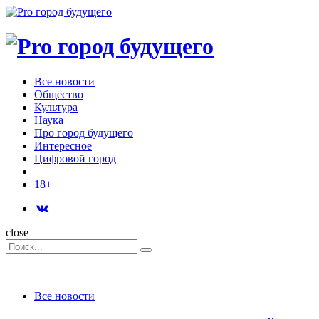
Menu
Поиск
Menu
Pro
город
Все новости
будущего
Общество
Культура
Наука
Про город будущего
Интересное
Цифровой город
18+
Поиск
close
Search
Поиск
for:
Categories
Все новости