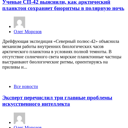
Ученые СП-42 выяснили, как арктический
планктон сохраняет биоритмы в полярную ночь
Posted
Олег Морозов
by
Дрейфующая экспедиция «Северный полюс-42» объяснила
механизм работы внутренних биологических часов
арктического планктона в условиях полной темноты. В
отсутствие солнечного света морские планктонные частицы
выстраивают биологические ритмы, ориентируясь на
приливы и...
Categories
Все новости
Эксперт перечислил три главные проблемы
искусственного интеллекта
Posted
Олег Морозов