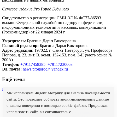
рассказывать в наших материалах!
Сетевое издание Рrо Город Будущего
Свидетельство о регистрации СМИ ЭЛ № ФС77-86593
выдано Федеральной службой по надзору в сфере связи,
информационных технологий и массовых коммуникаций
(Роскомнадзор) от 22 января 2024 г.
Учредитель:
Брагина Дарья Викторовна
Главный редактор:
Брагина Дарья Викторовна
Адрес редакции:
197022, г. Санкт-Петербург, ул. Профессора
Попова, д. 23, лит. В, комн. 152-153, пом. 3-Н (часть офиса №
200А)
Телефон:
+79117458385
,
+79117230003
Эл. почта:
news.progorod@yandex.ru
Ещё темы
Политика
Происшествия
Мы используем Яндекс.Метрику для анализа посещаемости
О проекте
сайта. Это позволяет собирать анонимизированные данные
Вакансии
о вашем поведении с помощью cookie-файлов. Продолжая
Реклама
использовать сайт, вы соглашаетесь с
Политика обработки персональных данных
Правила использования материалов сайта