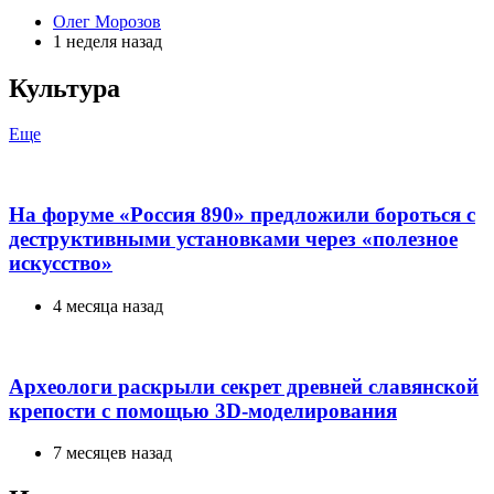
Posted
Олег Морозов
by
1 неделя назад
Культура
Еще
На форуме «Россия 890» предложили бороться с
деструктивными установками через «полезное
искусство»
4 месяца назад
Археологи раскрыли секрет древней славянской
крепости с помощью 3D-моделирования
7 месяцев назад