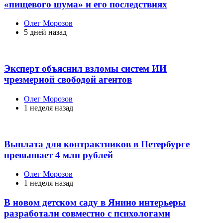
«пищевого шума» и его последствиях
Posted
Олег Морозов
by
5 дней назад
Эксперт объяснил взломы систем ИИ
чрезмерной свободой агентов
Posted
Олег Морозов
by
1 неделя назад
Выплата для контрактников в Петербурге
превышает 4 млн рублей
Posted
Олег Морозов
by
1 неделя назад
В новом детском саду в Янино интерьеры
разработали совместно с психологами