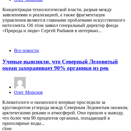
by
Концентрация технологической власти, разрыв между
заявлениями и реализацией, а также фрагментация
управления являются главными проблемами искусственного
интеллекта. Об этом заявил генеральный директор фонда
«Природа и люди» Сергей Рыбаков в интервью...
Categories
Все новости
Ученые выяснили, что Северный Ледовитый
океан захоранивает 90% органики из рек
Posted
Олег Морозов
by
Климатологи и океанологи впервые проследили за
круговоротом углерода между Северным Ледовитым океаном,
арктическими реками и атмосферой. Они пришли к выводу,
что более чем 90 процентов органики, попадающей в
приполярные воды...
close