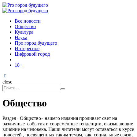
Menu
Поиск
Menu
Pro
город
Все новости
будущего
Общество
Культура
Наука
Про город будущего
Интересное
Цифровой город
18+
Поиск
close
Search
Поиск
for:
Общество
Раздел «Общество» нашего издания проливает свет на
различные события и современные тенденции, оказывающие
влияние на человека. Наши читатели могут оставаться в курсе
новостей , посвященных таким темам, как социальные связи,