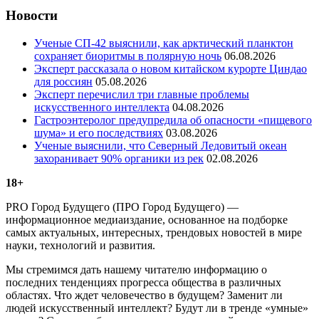
Новости
Ученые СП-42 выяснили, как арктический планктон
сохраняет биоритмы в полярную ночь
06.08.2026
Эксперт рассказала о новом китайском курорте Циндао
для россиян
05.08.2026
Эксперт перечислил три главные проблемы
искусственного интеллекта
04.08.2026
Гастроэнтеролог предупредила об опасности «пищевого
шума» и его последствиях
03.08.2026
Ученые выяснили, что Северный Ледовитый океан
захоранивает 90% органики из рек
02.08.2026
18+
PRO Город Будущего (ПРО Город Будущего) —
информационное медиаиздание, основанное на подборке
самых актуальных, интересных, трендовых новостей в мире
науки, технологий и развития.
Мы стремимся дать нашему читателю информацию о
последних тенденциях прогресса общества в различных
областях. Что ждет человечество в будущем? Заменит ли
людей искусственный интеллект? Будут ли в тренде «умные»