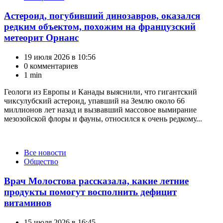
Астероид, погубивший динозавров, оказался
редким объектом, похожим на французский
метеорит Орнанс
19 июля 2026 в 10:56
0 комментариев
1 min
Геологи из Европы и Канады выяснили, что гигантский
чиксулубский астероид, упавший на Землю около 66
миллионов лет назад и вызвавший массовое вымирание
мезозойской флоры и фауны, относился к очень редкому...
Категории
Все новости
Общество
Врач Молостова рассказала, какие летние
продукты помогут восполнить дефицит
витаминов
15 июля 2026 в 16:45