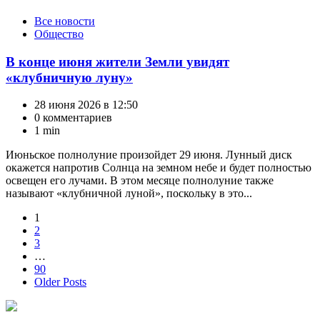
Категории
Все новости
Общество
В конце июня жители Земли увидят
«клубничную луну»
28 июня 2026 в 12:50
0 комментариев
1 min
Июньское полнолуние произойдет 29 июня. Лунный диск
окажется напротив Солнца на земном небе и будет полностью
освещен его лучами. В этом месяце полнолуние также
называют «клубничной луной», поскольку в это...
Пагинация
1
2
записей
3
…
90
Older Posts