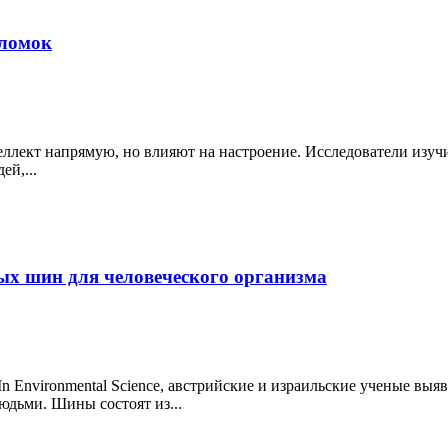
оломок
теллект напрямую, но влияют на настроение. Исследователи изу
й,...
х шин для человеческого организма
In Environmental Science, австрийские и израильские ученые в
дьми. Шины состоят из...