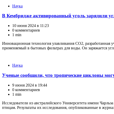
Категории
Наука
В Кембридже активированный уголь зарядили уг
10 июня 2024 в 11:23
0 комментариев
1 min
Инновационная технология улавливания CO2, разработанная уч
применяемый в бытовых фильтрах для воды. Он заряжается угле
Категории
Наука
Ученые сообщили, что тропические циклоны мог
9 июня 2024 в 19:44
0 комментариев
1 min
Исследователи из австралийского Университета имени Чарльза
птицам. Результаты их исследования, опубликованные в журнале