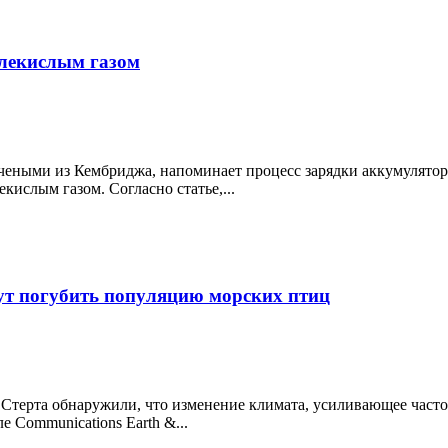
лекислым газом
еными из Кембриджа, напоминает процесс зарядки аккумулятора.
кислым газом. Согласно статье,...
ут погубить популяцию морских птиц
 Стерта обнаружили, что изменение климата, усиливающее част
 Communications Earth &...