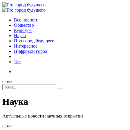
Menu
Поиск
Menu
Pro
город
Все новости
будущего
Общество
Культура
Наука
Про город будущего
Интересное
Цифровой город
18+
Поиск
close
Search
Поиск
for:
Наука
Актуальные новости научных открытий
close