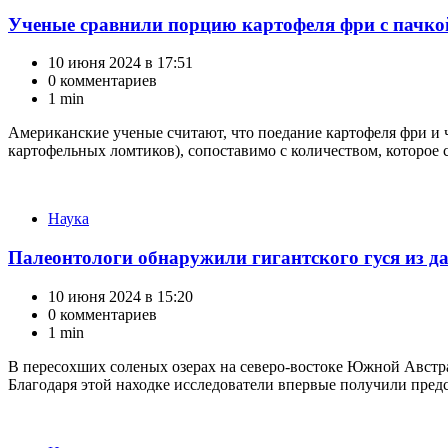
Ученые сравнили порцию картофеля фри с пачко
10 июня 2024 в 17:51
0 комментариев
1 min
Американские ученые считают, что поедание картофеля фри и 
картофельных ломтиков), сопоставимо с количеством, которое с
Категории
Наука
Палеонтологи обнаружили гигантского гуся из д
10 июня 2024 в 15:20
0 комментариев
1 min
В пересохших соленых озерах на северо-востоке Южной Австра
Благодаря этой находке исследователи впервые получили предст