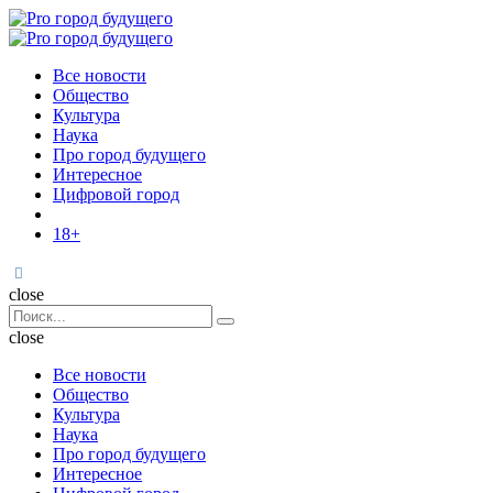
Menu
Поиск
Menu
Pro
город
Все новости
будущего
Общество
Культура
Наука
Про город будущего
Интересное
Цифровой город
18+
Поиск
close
Search
Поиск
for:
close
Все новости
Общество
Культура
Наука
Про город будущего
Интересное