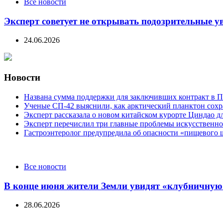
Все новости
Эксперт советует не открывать подозрительные у
24.06.2026
Новости
Названа сумма поддержки для заключивших контракт в П
Ученые СП-42 выяснили, как арктический планктон сох
Эксперт рассказала о новом китайском курорте Циндао д
Эксперт перечислил три главные проблемы искусственно
Гастроэнтеролог предупредила об опасности «пищевого 
Categories
Все новости
В конце июня жители Земли увидят «клубничную
28.06.2026