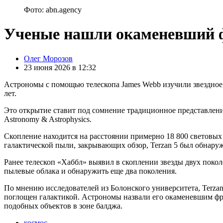
Фото: abn.agency
Ученые нашли окаменевший ф
Posted
Олег Морозов
by
23 июня 2026 в 12:32
Астрономы с помощью телескопа James Webb изучили звездное с
лет.
Это открытие ставит под сомнение традиционное представлени
Astronomy & Astrophysics.
Скопление находится на расстоянии примерно 18 800 световых 
галактической пыли, закрывающих обзор, Terzan 5 был обнару
Ранее телескоп «Хаббл» выявил в скоплении звезды двух поко
пылевые облака и обнаружить еще два поколения.
По мнению исследователей из Болонского университета, Terz
поглощен галактикой. Астрономы назвали его окаменевшим фр
подобных объектов в зоне балджа.
космос