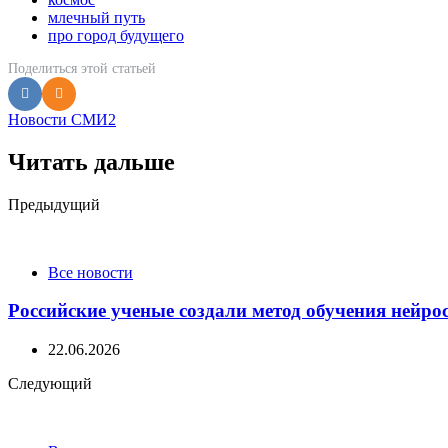
млечный путь
про город будущего
Поделиться
этой статьей
Новости СМИ2
Читать дальше
Post
Предыдущий
navigation
Все новости
Российские ученые создали метод обучения нейро
22.06.2026
Следующий