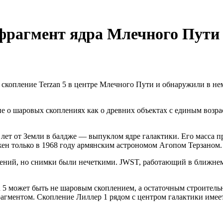
рагмент ядра Млечного Пути в
копление Terzan 5 в центре Млечного Пути и обнаружили в нем 
е о шаровых скоплениях как о древних объектах с единым возра
лет от Земли в балдже — выпуклом ядре галактики. Его масса п
жен только в 1968 году армянским астрономом Агопом Терзаном.
лений, но снимки были нечеткими. JWST, работающий в ближнем
an 5 может быть не шаровым скоплением, а остаточным строител
агментом. Скопление Лиллер 1 рядом с центром галактики имее