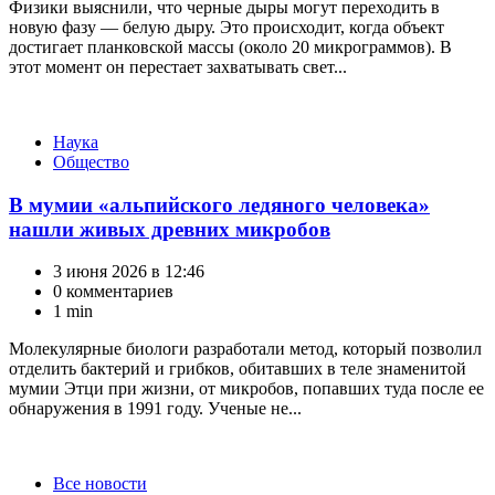
Физики выяснили, что черные дыры могут переходить в
новую фазу — белую дыру. Это происходит, когда объект
достигает планковской массы (около 20 микрограммов). В
этот момент он перестает захватывать свет...
Категории
Наука
Общество
В мумии «альпийского ледяного человека»
нашли живых древних микробов
3 июня 2026 в 12:46
0 комментариев
1 min
Молекулярные биологи разработали метод, который позволил
отделить бактерий и грибков, обитавших в теле знаменитой
мумии Этци при жизни, от микробов, попавших туда после ее
обнаружения в 1991 году. Ученые не...
Категории
Все новости