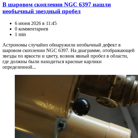
В шаровом скоплении NGC 6397 нашли
необычный звездный пробел
6 июня 2026 в 11:45
0 комментариев
1 min
Астрономы случайно обнаружили необычный дефект в
шаровом скоплении NGC 6397. На диаграмме, отображающей
звезды по яркости и цвету, возник явный пробел в области,
где должны были находиться красные карлики
определенной...