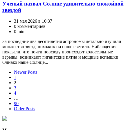
Ученый назвал Солнце удивительно спокойной
звездой
31 мая 2026 в 10:37
0 комментариев
0 min
За последние два десятилетия астрономы детально изучили
множество звезд, похожих на наше светило. Наблюдения
показали, что почти повсюду происходят колоссальные
взрывы, возникают гигантские пятна и мощные вспышки.
Однако наше Солнце...
Пагинация
Newer Posts
1
записей
2
3
4
…
90
Older Posts