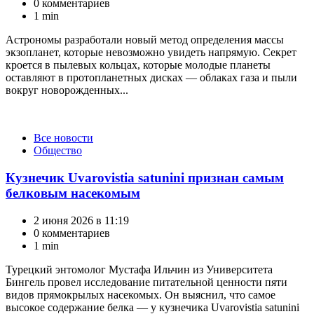
0 комментариев
1 min
Астрономы разработали новый метод определения массы
экзопланет, которые невозможно увидеть напрямую. Секрет
кроется в пылевых кольцах, которые молодые планеты
оставляют в протопланетных дисках — облаках газа и пыли
вокруг новорожденных...
Категории
Все новости
Общество
Кузнечик Uvarovistia satunini признан самым
белковым насекомым
2 июня 2026 в 11:19
0 комментариев
1 min
Турецкий энтомолог Мустафа Ильчин из Университета
Бингель провел исследование питательной ценности пяти
видов прямокрылых насекомых. Он выяснил, что самое
высокое содержание белка — у кузнечика Uvarovistia satunini