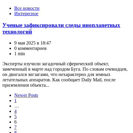
Категории
Все новости
Интересное
Ученые зафиксировали следы инопланетных
технологий
9 мая 2025 в 18:47
0 комментариев
1 min
Эксперты изучили загадочный сферический объект,
замеченный в марте над городом Буга. По словам очевидцев,
он двигался зигзагами, что нехарактерно для земных
летательных аппаратов. Как сообщает Daily Mail, после
приземления объекта...
Пагинация
Newer Posts
1
записей
…
4
5
6
7
8