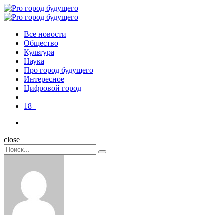
Menu
Поиск
Menu
Pro
город
Все новости
будущего
Общество
Культура
Наука
Про город будущего
Интересное
Цифровой город
18+
Поиск
close
Search
Поиск
for: