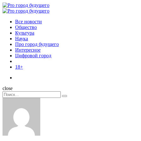
Menu
Поиск
Menu
Pro
город
Все новости
будущего
Общество
Культура
Наука
Про город будущего
Интересное
Цифровой город
18+
Поиск
close
Search
Поиск
for: