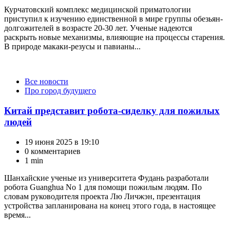
Курчатовский комплекс медицинской приматологии
приступил к изучению единственной в мире группы обезьян-
долгожителей в возрасте 20-30 лет. Ученые надеются
раскрыть новые механизмы, влияющие на процессы старения.
В природе макаки-резусы и павианы...
Категории
Все новости
Про город будущего
Китай представит робота-сиделку для пожилых
людей
19 июня 2025 в 19:10
0 комментариев
1 min
Шанхайские ученые из университета Фудань разработали
робота Guanghua No 1 для помощи пожилым людям. По
словам руководителя проекта Лю Личжэн, презентация
устройства запланирована на конец этого года, в настоящее
время...