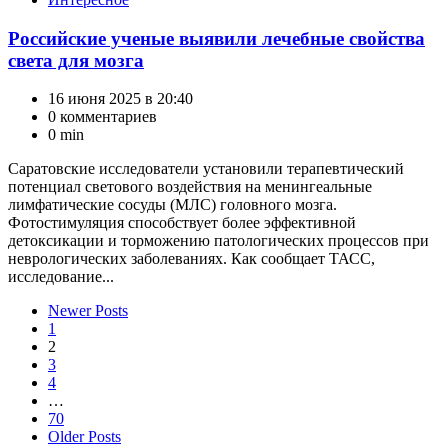
Российские ученые выявили лечебные свойства
света для мозга
16 июня 2025 в 20:40
0 комментариев
0 min
Саратовские исследователи установили терапевтический
потенциал светового воздействия на менингеальные
лимфатические сосуды (МЛС) головного мозга.
Фотостимуляция способствует более эффективной
детоксикации и торможению патологических процессов при
неврологических заболеваниях. Как сообщает ТАСС,
исследование...
Пагинация
Newer Posts
1
записей
2
3
4
…
70
Older Posts