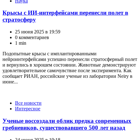
Наука
Крысы с ИИ-интерфейсами перенесли полет в
стратосферу
25 июня 2025 в 19:59
0 комментариев
1 min
Подопытные крысы с имплантированными
нейроинтерфейсами успешно перенесли стратосферный полет
и вернулись в хорошем состоянии. Животные демонстрируют
удовлетворительное самочувствие после эксперимента. Как
сообщает РИАН, российские ученые из лаборатории Neiry в
июне...
Категории
Все новости
Интересное
Ученые воссоздали облик предка современных
гребневиков, существовавшего 500 лет назад
24 июня 2025 в 19:18