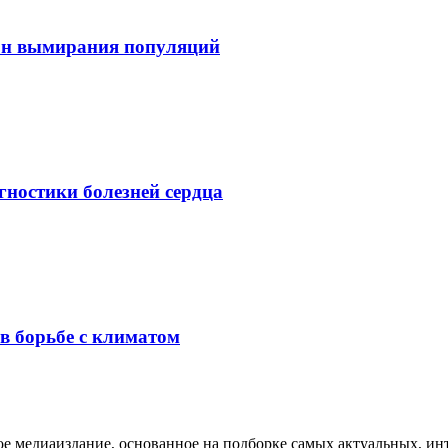
он вымирания популяций
гностики болезней сердца
в борьбе с климатом
медиаиздание, основанное на подборке самых актуальных, инте