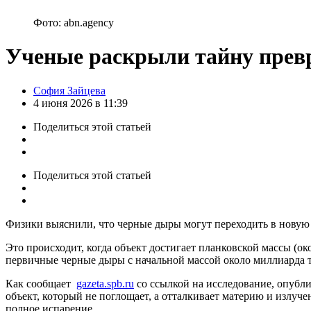
Фото: abn.agency
Ученые раскрыли тайну прев
Posted
София Зайцева
by
4 июня 2026 в 11:39
Поделиться
этой статьей
Поделиться
этой статьей
Физики выяснили, что черные дыры могут переходить в новую
Это происходит, когда объект достигает планковской массы (ок
первичные черные дыры с начальной массой около миллиарда то
Как сообщает
gazeta.spb.ru
со ссылкой на исследование, опубли
объект, который не поглощает, а отталкивает материю и излуч
полное испарение.