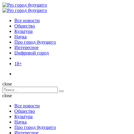
Menu
Поиск
Menu
Pro
город
Все новости
будущего
Общество
Культура
Наука
Про город будущего
Интересное
Цифровой город
18+
Поиск
close
Search
Поиск
for:
close
Все новости
Общество
Культура
Наука
Про город будущего
Интересное