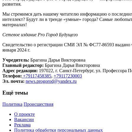
развития.
Мы стремимся дать нашему читателю информацию о последних 
интеллект? Будут ли в тренде «умные» города? Самые любопыт
материалах!
Сетевое издание Рrо Город Будущего
Свидетельство о регистрации СМИ ЭЛ № ФС77-86593 выдано Ф
января 2024 г.
Учредитель:
Брагина Дарья Викторовна
Главный редактор:
Брагина Дарья Викторовна
Адрес редакции:
197022, г. Санкт-Петербург, ул. Профессора По
Телефон:
+79117458385
,
+79117230003
Эл. почта:
news.progorod@yandex.ru
Ещё темы
Политика
Происшествия
О проекте
Вакансии
Реклама
Политика обработки персональных данных