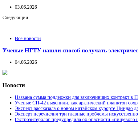
03.06.2026
Следующий
Все новости
Ученые НГТУ нашли способ получать электричес
04.06.2026
Новости
Названа сумма поддержки для заключивших контракт в П
Ученые СП-42 выяснили, как арктический планктон сох
Эксперт рассказала о новом китайском курорте Циндао д
Эксперт перечислил три главные проблемы искусственно
Гастроэнтеролог предупредила об опасности «пищевого 