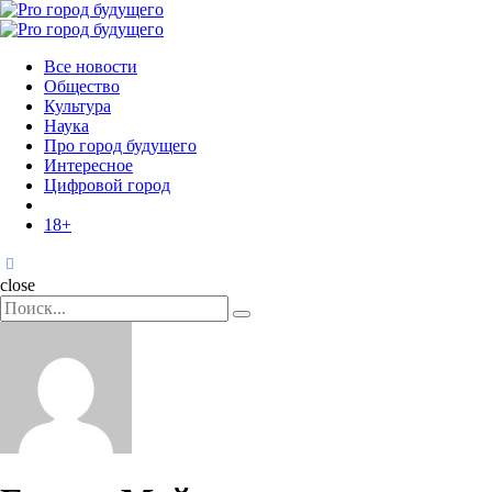
Menu
Поиск
Menu
Pro
город
Все новости
будущего
Общество
Культура
Наука
Про город будущего
Интересное
Цифровой город
18+
Поиск
close
Search
Поиск
for: