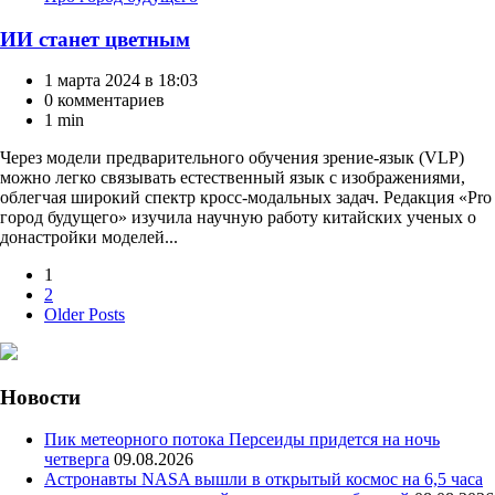
ИИ станет цветным
1 марта 2024 в 18:03
0 комментариев
1 min
Через модели предварительного обучения зрение-язык (VLP)
можно легко связывать естественный язык с изображениями,
облегчая широкий спектр кросс-модальных задач. Редакция «Pro
город будущего» изучила научную работу китайских ученых о
донастройки моделей...
Пагинация
1
2
записей
Older Posts
Новости
Пик метеорного потока Персеиды придется на ночь
четверга
09.08.2026
Астронавты NASA вышли в открытый космос на 6,5 часа