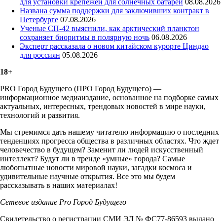
для установки крепежей для солнечных батарей
08.08.2026
Названа сумма поддержки для заключивших контракт в
Петербурге
07.08.2026
Ученые СП-42 выяснили, как арктический планктон
сохраняет биоритмы в полярную ночь
06.08.2026
Эксперт рассказала о новом китайском курорте Циндао
для россиян
05.08.2026
18+
PRO Город Будущего (ПРО Город Будущего) —
информационное медиаиздание, основанное на подборке самых
актуальных, интересных, трендовых новостей в мире науки,
технологий и развития.
Мы стремимся дать нашему читателю информацию о последних
тенденциях прогресса общества в различных областях. Что ждет
человечество в будущем? Заменит ли людей искусственный
интеллект? Будут ли в тренде «умные» города? Самые
любопытные новости мировой науки, загадки космоса и
удивительные научные открытия. Все это мы будем
рассказывать в наших материалах!
Сетевое издание Рrо Город Будущего
Свидетельство о регистрации СМИ ЭЛ № ФС77-86593 выдано