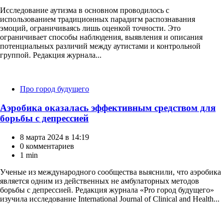
Исследование аутизма в основном проводилось с
использованием традиционных парадигм распознавания
эмоций, ограничиваясь лишь оценкой точности. Это
ограничивает способы наблюдения, выявления и описания
потенциальных различий между аутистами и контрольной
группой. Редакция журнала...
Категории
Про город будущего
Аэробика оказалась эффективным средством для
борьбы с депрессией
8 марта 2024 в 14:19
0 комментариев
1 min
Ученые из международного сообщества выяснили, что аэробика
является одним из действенных не амбулаторных методов
борьбы с депрессией. Редакция журнала «Pro город будущего»
изучила исследование International Journal of Clinical and Health...