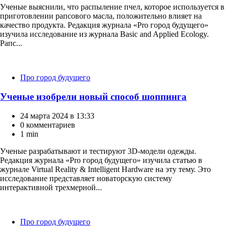
Ученые выяснили, что распыление пчел, которое используется в
приготовлении рапсового масла, положительно влияет на
качество продукта. Редакция журнала «Pro город будущего»
изучила исследование из журнала Basic and Applied Ecology.
Рапс...
Категории
Про город будущего
Ученые изобрели новый способ шоппинга
24 марта 2024 в 13:33
0 комментариев
1 min
Ученые разрабатывают и тестируют 3D-модели одежды.
Редакция журнала «Pro город будущего» изучила статью в
журнале Virtual Reality & Intelligent Hardware на эту тему. Это
исследование представляет новаторскую систему
интерактивной трехмерной...
Категории
Про город будущего