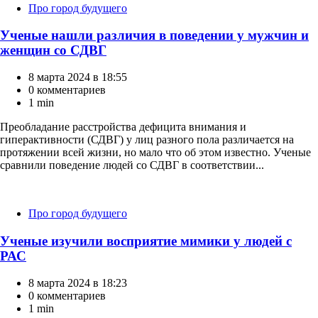
Категории
Про город будущего
Ученые нашли различия в поведении у мужчин и
женщин со СДВГ
8 марта 2024 в 18:55
0 комментариев
1 min
Преобладание расстройства дефицита внимания и
гиперактивности (СДВГ) у лиц разного пола различается на
протяжении всей жизни, но мало что об этом известно. Ученые
сравнили поведение людей со СДВГ в соответствии...
Категории
Про город будущего
Ученые изучили восприятие мимики у людей с
РАС
8 марта 2024 в 18:23
0 комментариев
1 min