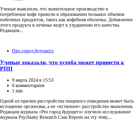
Ученые выяснили, что значительное производство и
потребление кофе привели к образованию больших объемов
побочных продуктов, таких как кофейная оболочка. Добавление
этого продукта в печенье ведет к ухудшению его качества.
Редакция...
Категории
Про город будущего
Ученые доказали, что худоба может привести к
РПП
9 марта 2024 в 15:53
0 комментариев
1 min
Одной из причин расстройства пищевого поведения может быть
истощение организма, а не «истинное» расстройство мышления.
Редакция журнала «Pro город будущего» изучило исследование
журнала Psychiatry Research Case Reports на эту тему....