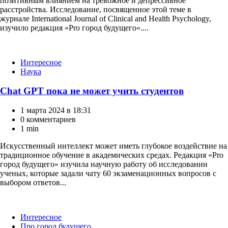
позитивным влиянием на тревожное и депрессивное
расстройства. Исследование, посвященное этой теме в
журнале International Journal of Clinical and Health Psychology,
изучило редакция «Pro город будущего»....
Категории
Интересное
Наука
Chat GPT пока не может учить студентов
1 марта 2024 в 18:31
0 комментариев
1 min
Искусственный интеллект может иметь глубокое воздействие на
традиционное обучение в академических средах. Редакция «Pro
город будущего» изучила научную работу об исследовании
ученых, которые задали чату 60 экзаменационных вопросов с
выбором ответов...
Категории
Интересное
Про город будущего