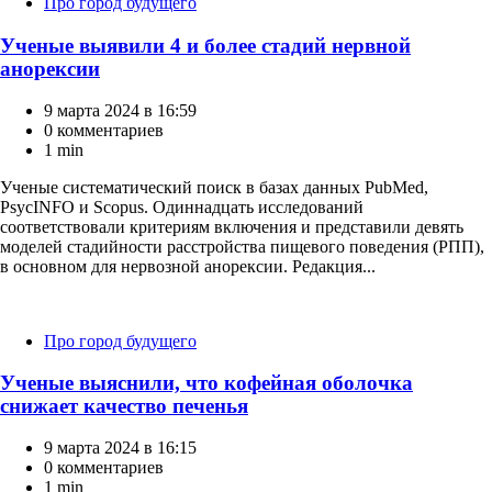
Категории
Про город будущего
Ученые выявили 4 и более стадий нервной
анорексии
9 марта 2024 в 16:59
0 комментариев
1 min
Ученые систематический поиск в базах данных PubMed,
PsycINFO и Scopus. Одиннадцать исследований
соответствовали критериям включения и представили девять
моделей стадийности расстройства пищевого поведения (РПП),
в основном для нервозной анорексии. Редакция...
Категории
Про город будущего
Ученые выяснили, что кофейная оболочка
снижает качество печенья
9 марта 2024 в 16:15
0 комментариев
1 min