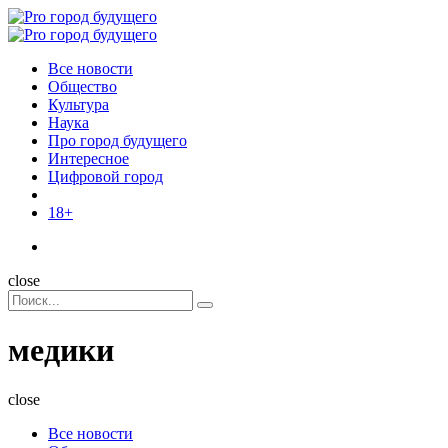
Menu
Поиск
Menu
Pro
город
Все новости
будущего
Общество
Культура
Наука
Про город будущего
Интересное
Цифровой город
18+
Поиск
close
Search
Поиск
for:
медики
close
Все новости