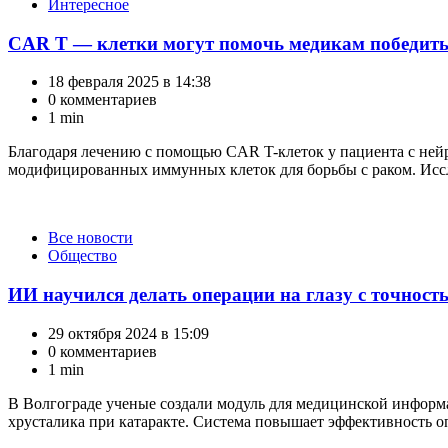
Интересное
CAR T — клетки могут помочь медикам победить
18 февраля 2025 в 14:38
0 комментариев
1 min
Благодаря лечению с помощью CAR T-клеток у пациента с нейр
модифицированных иммунных клеток для борьбы с раком. Иссл
Категории
Все новости
Общество
ИИ научился делать операции на глазу с точност
29 октября 2024 в 15:09
0 комментариев
1 min
В Волгограде ученые создали модуль для медицинской информ
хрусталика при катаракте. Система повышает эффективность оп