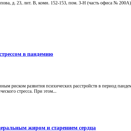
ова, д. 23, лит. В, комн. 152-153, пом. 3-Н (часть офиса № 200А)
стрессом в пандемию
ным риском развития психических расстройств в период пандем
ского стресса. При этом...
церальным жиром и старением сердца