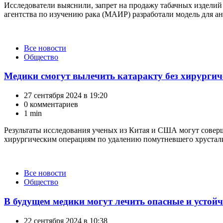
Исследователи выяснили, запрет на продажу табачных издели
агентства по изучению рака (МАИР) разработали модель для ана
Категории
Все новости
Общество
Медики смогут вылечить катаракту без хирургич
27 сентября 2024 в 19:20
0 комментариев
1 min
Результаты исследования ученых из Китая и США могут совер
хирургическим операциям по удалению помутневшего хрустали
Категории
Все новости
Общество
В будущем медики могут лечить опасные и устой
22 сентября 2024 в 10:38