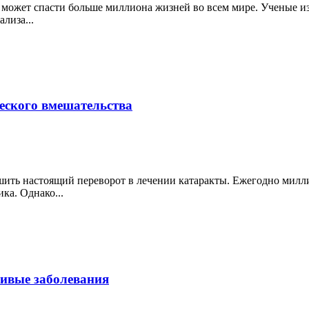
й может спасти больше миллиона жизней во всем мире. Ученые 
лиза...
еского вмешательства
шить настоящий переворот в лечении катаракты. Ежегодно мил
ка. Однако...
чивые заболевания