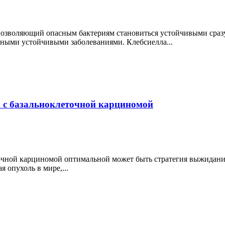
озволяющий опасным бактериям становиться устойчивыми сразу
сными устойчивыми заболеваниями. Клебсиелла...
 с базальноклеточной карциномой
чной карциномой оптимальной может быть стратегия выжидания 
 опухоль в мире,...