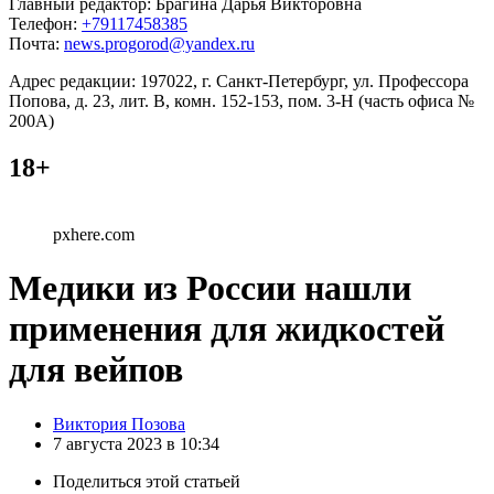
Главный редактор: Брагина Дарья Викторовна
Телефон:
+79117458385
Почта:
news.progorod@yandex.ru
Адрес редакции: 197022, г. Санкт-Петербург, ул. Профессора
Попова, д. 23, лит. В, комн. 152-153, пом. 3-Н (часть офиса №
200А)
18+
pxhere.com
Медики из России нашли
применения для жидкостей
для вейпов
Posted
Виктория Позова
by
7 августа 2023 в 10:34
Поделиться
этой статьей