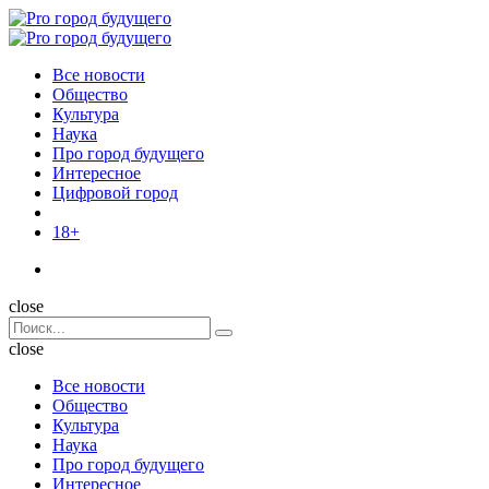
Menu
Поиск
Menu
Pro
город
Все новости
будущего
Общество
Культура
Наука
Про город будущего
Интересное
Цифровой город
18+
Поиск
close
Search
Поиск
for:
close
Все новости
Общество
Культура
Наука
Про город будущего
Интересное