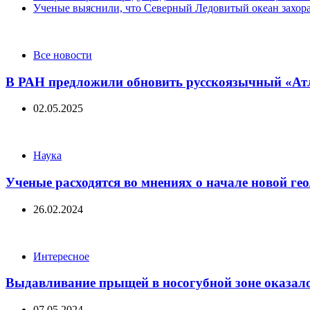
Ученые выяснили, что Северный Ледовитый океан захора
Categories
Все новости
В РАН предложили обновить русскоязычный «Ат
02.05.2025
Categories
Наука
Ученые расходятся во мнениях о начале новой ге
26.02.2024
Categories
Интересное
Выдавливание прыщей в носогубной зоне оказал
07.05.2024