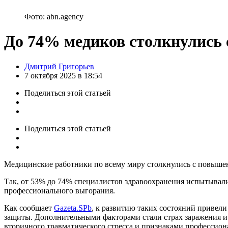
Фото: abn.agency
До 74% медиков столкнулись 
Posted
Дмитрий Григорьев
by
7 октября 2025 в 18:54
Поделиться
этой статьей
Поделиться
этой статьей
Медицинские работники по всему миру столкнулись с повышен
Так, от 53% до 74% специалистов здравоохранения испытывал
профессионального выгорания.
Как сообщает
Gazeta.SPb
, к развитию таких состояний привел
защиты. Дополнительными факторами стали страх заражения и
вторичного травматического стресса и признаками профессион