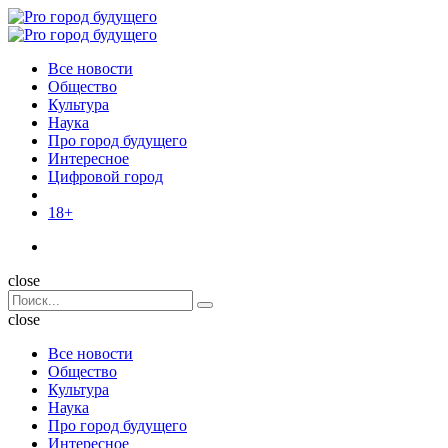
Menu
Поиск
Menu
Pro
город
Все новости
будущего
Общество
Культура
Наука
Про город будущего
Интересное
Цифровой город
18+
Поиск
close
Search
Поиск
for:
close
Все новости
Общество
Культура
Наука
Про город будущего
Интересное