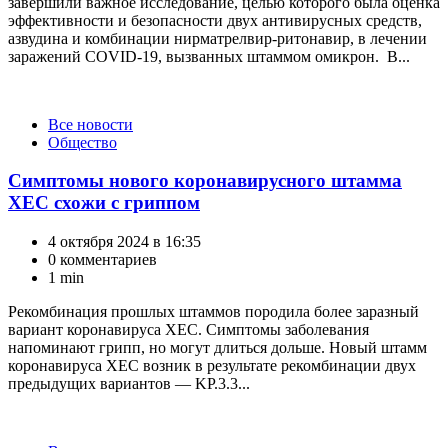
завершили важное исследование, целью которого была оценка
эффективности и безопасности двух антивирусных средств,
азвудина и комбинации нирматрелвир-ритонавир, в лечении
заражений COVID-19, вызванных штаммом омикрон. В...
Категории
Все новости
Общество
Симптомы нового коронавирусного штамма
XEC схожи с гриппом
4 октября 2024 в 16:35
0 комментариев
1 min
Рекомбинация прошлых штаммов породила более заразный
вариант коронавируса XEC. Симптомы заболевания
напоминают грипп, но могут длиться дольше. Новый штамм
коронавируса XEC возник в результате рекомбинации двух
предыдущих вариантов — KP.3.3...