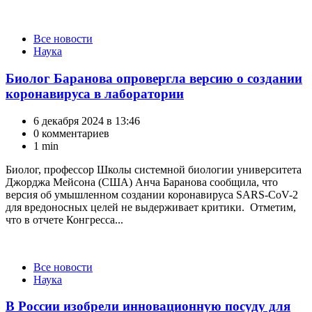
Категории
Все новости
Наука
Биолог Баранова опровергла версию о создании
коронавируса в лаборатории
6 декабря 2024 в 13:46
0 комментариев
1 min
Биолог, профессор Школы системной биологии университета
Джорджа Мейсона (США) Анча Баранова сообщила, что
версия об умышленном создании коронавируса SARS-CoV-2
для вредоносных целей не выдерживает критики. Отметим,
что в отчете Конгресса...
Категории
Все новости
Наука
В России изобрели инновационную посуду для