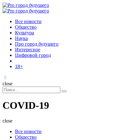
Menu
Поиск
Menu
Pro
город
Все новости
будущего
Общество
Культура
Наука
Про город будущего
Интересное
Цифровой город
18+
Поиск
close
Search
Поиск
for:
COVID-19
close
Все новости
Общество