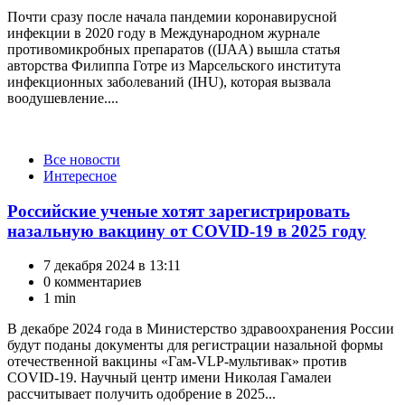
Почти сразу после начала пандемии коронавирусной
инфекции в 2020 году в Международном журнале
противомикробных препаратов ((IJAA) вышла статья
авторства Филиппа Готре из Марсельского института
инфекционных заболеваний (IHU), которая вызвала
воодушевление....
Категории
Все новости
Интересное
Российские ученые хотят зарегистрировать
назальную вакцину от СOVID-19 в 2025 году
7 декабря 2024 в 13:11
0 комментариев
1 min
В декабре 2024 года в Министерство здравоохранения России
будут поданы документы для регистрации назальной формы
отечественной вакцины «Гам-VLP-мультивак» против
COVID-19. Научный центр имени Николая Гамалеи
рассчитывает получить одобрение в 2025...