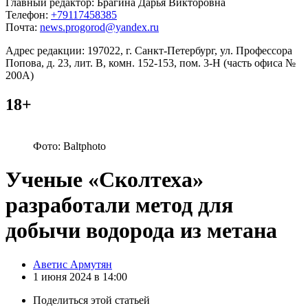
Главный редактор: Брагина Дарья Викторовна
Телефон:
+79117458385
Почта:
news.progorod@yandex.ru
Адрес редакции: 197022, г. Санкт-Петербург, ул. Профессора
Попова, д. 23, лит. В, комн. 152-153, пом. 3-Н (часть офиса №
200А)
18+
Фото: Baltphoto
Ученые «Сколтеха»
разработали метод для
добычи водорода из метана
Posted
Аветис Армутян
by
1 июня 2024 в 14:00
Поделиться
этой статьей