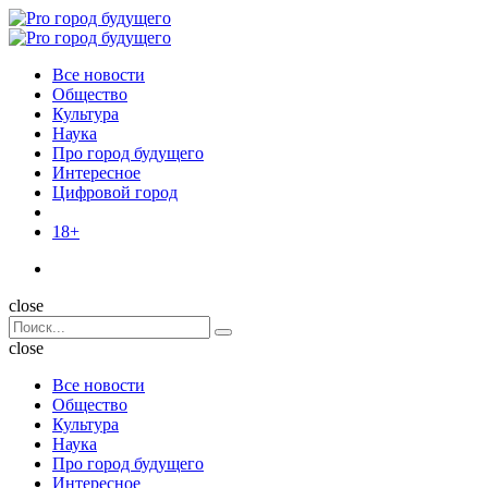
Menu
Поиск
Menu
Pro
город
Все новости
будущего
Общество
Культура
Наука
Про город будущего
Интересное
Цифровой город
18+
Поиск
close
Search
Поиск
for:
close
Все новости
Общество
Культура
Наука
Про город будущего
Интересное