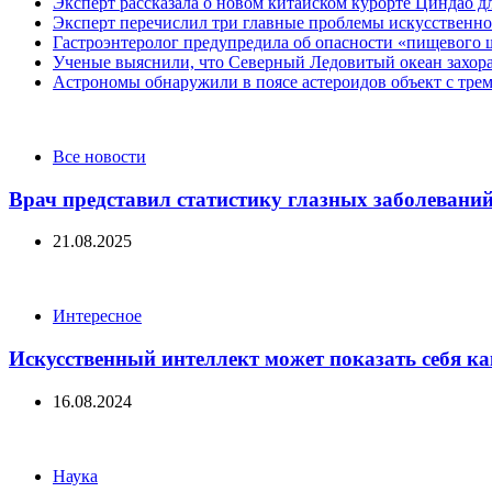
Эксперт рассказала о новом китайском курорте Циндао д
Эксперт перечислил три главные проблемы искусственно
Гастроэнтеролог предупредила об опасности «пищевого 
Ученые выяснили, что Северный Ледовитый океан захора
Астрономы обнаружили в поясе астероидов объект с тре
Categories
Все новости
Врач представил статистику глазных заболеваний
21.08.2025
Categories
Интересное
Искусственный интеллект может показать себя к
16.08.2024
Categories
Наука