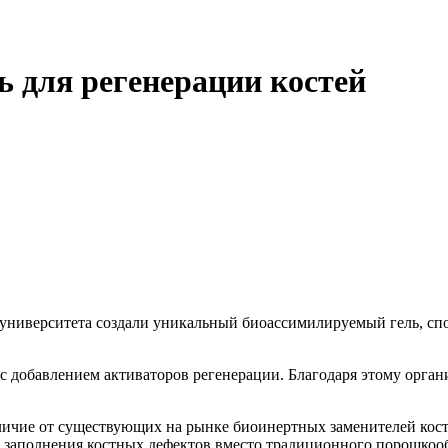
ь для регенерации костей
университета создали уникальный биоассимилируемый гель, спо
с добавлением активаторов регенерации. Благодаря этому орган
личие от существующих на рынке биоинертных заменителей кост
 заполнения костных дефектов вместо традиционного порошкооб