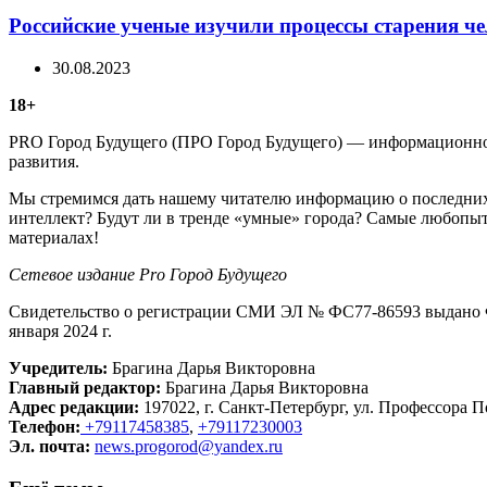
Российские ученые изучили процессы старения че
30.08.2023
18+
PRO Город Будущего (ПРО Город Будущего) — информационное 
развития.
Мы стремимся дать нашему читателю информацию о последних 
интеллект? Будут ли в тренде «умные» города? Самые любопыт
материалах!
Сетевое издание Рrо Город Будущего
Свидетельство о регистрации СМИ ЭЛ № ФС77-86593 выдано Ф
января 2024 г.
Учредитель:
Брагина Дарья Викторовна
Главный редактор:
Брагина Дарья Викторовна
Адрес редакции:
197022, г. Санкт-Петербург, ул. Профессора По
Телефон:
+79117458385
,
+79117230003
Эл. почта:
news.progorod@yandex.ru