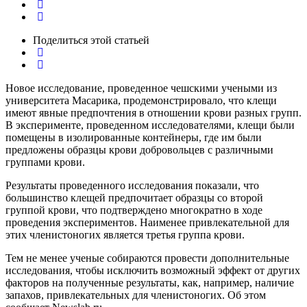
Поделиться
этой статьей
Новое
исследование
,
проведенное
чешскими
учеными
из
университета
Масарика
, продемонстрировало,
что
клещи
имеют явные предпочтения в отношении
крови
разных
групп
.
В
эксперименте
,
проведенном
исследователями,
клещи
были
помещены
в
изолированные
контейнеры,
где
им
были
предложены
образцы
крови
добровольцев
с
различными
группами
крови
.
Результаты проведенного исследования показали, что
большинство
клещей
предпочитает
образцы
со
второй
группой
крови
,
что
подтверждено многократно
в
ходе
проведения
экспериментов
.
Наименее
привлекательной
для
этих членистоногих
является
третья
группа
крови
.
Тем не менее ученые собираются провести дополнительные
исследования, чтобы исключить возможный эффект от других
факторов на полученные результаты, как, например, наличие
запахов, привлекательных для членистоногих. Об этом