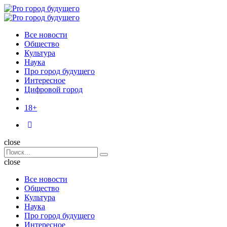
Menu
Поиск
Menu
Pro
город
Все новости
будущего
Общество
Культура
Наука
Про город будущего
Интересное
Цифровой город
18+
Поиск
close
Search
Поиск
for:
close
Все новости
Общество
Культура
Наука
Про город будущего
Интересное