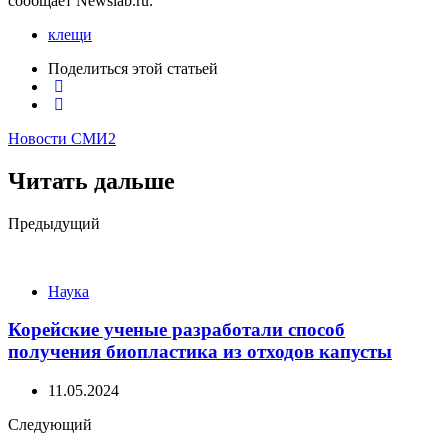
сообщает
Newslab.ru.
клещи
Поделиться
этой статьей
Новости СМИ2
Читать дальше
Post
Предыдущий
navigation
Наука
Корейские ученые разработали способ
получения биопластика из отходов капусты
11.05.2024
Следующий