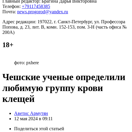
Главный редактор: Брагина Дарья Викторовна
Телефон:
+79117458385
Почта:
news.progorod@yandex.ru
Адрес редакции: 197022, г. Санкт-Петербург, ул. Профессора
Попова, д. 23, лит. В, комн. 152-153, пом. 3-Н (часть офиса №
200А)
18+
фото: pxhere
Чешские ученые определили
любимую группу крови
клещей
Posted
Аветис Армутян
by
12 мая 2024 в 09:11
Поделиться
этой статьей