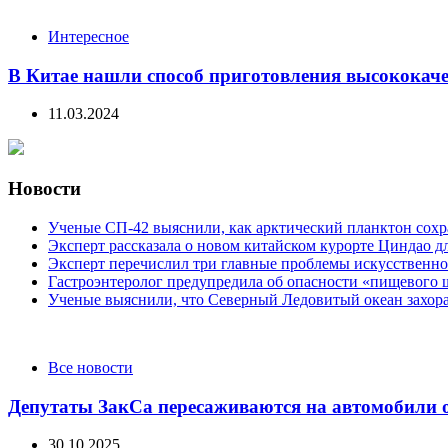
Интересное
В Китае нашли способ приготовления высококач
11.03.2024
Новости
Ученые СП-42 выяснили, как арктический планктон сох
Эксперт рассказала о новом китайском курорте Циндао д
Эксперт перечислил три главные проблемы искусственно
Гастроэнтеролог предупредила об опасности «пищевого 
Ученые выяснили, что Северный Ледовитый океан захора
Categories
Все новости
Депутаты ЗакСа пересаживаются на автомобили о
30.10.2025