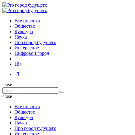
Menu
Поиск
Menu
Pro
город
Все новости
будущего
Общество
Культура
Наука
Про город будущего
Интересное
Цифровой город
18+
Поиск
close
Search
Поиск
for:
close
Все новости
Общество
Культура
Наука
Про город будущего
Интересное