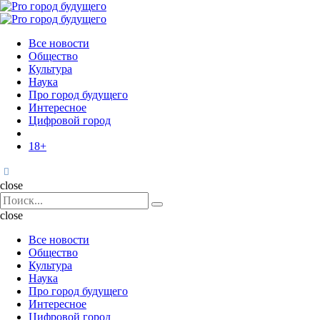
Menu
Поиск
Menu
Pro
город
Все новости
будущего
Общество
Культура
Наука
Про город будущего
Интересное
Цифровой город
18+
Поиск
close
Search
Поиск
for:
close
Все новости
Общество
Культура
Наука
Про город будущего
Интересное
Цифровой город