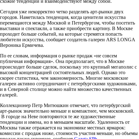
схожие тенденции и взаимодействуют между собой.
Сегодня уже некорректно четко разделять арт-рынки двух
городов. Наметилась тенденция, когда ценители искусства
перемещаются между Москвой и Петербургом, чтобы посетить
выставки и спектакли, а также приобрести картину. В Москве
проходит больше событий, на которые стремятся попасть
любители искусства, сообщает создатель галереи ARS LONGA
Вероника Ермичева.
По ее словам, информация о рынке продаж «не совсем
публичная информация». Она предполагает, что в Москве
происходит больше сделок, поскольку это крупный мегаполис с
высокой концентрацией состоятельных людей. Однако это
скорее статистика, чем закономерность. Многие московские
галереи активно сотрудничают с петербургскими художниками,
и в Северной столице можно найти множество качественных
галерей.
Коллекционер Петр Митюшкин отмечает, что петербургский
арт-рынок значительно меньше и компактнее, чем московский.
В городе на Неве повторяются те же художественные
тенденции и имена, но в меньшем масштабе. Удаленность от
Москвы также отражается на экономике местных ярмарок:
комиссии с продаж ниже, стоимость участия меньше, но объемы
продаж также скромнее, сообщает
Gazeta.SPb
.