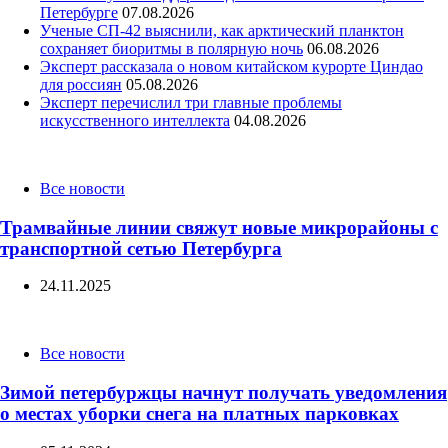
Петербурге
07.08.2026
Ученые СП-42 выяснили, как арктический планктон
сохраняет биоритмы в полярную ночь
06.08.2026
Эксперт рассказала о новом китайском курорте Циндао
для россиян
05.08.2026
Эксперт перечислил три главные проблемы
искусственного интеллекта
04.08.2026
Categories
Все новости
Трамвайные линии свяжут новые микрорайоны с
транспортной сетью Петербурга
24.11.2025
Categories
Все новости
Зимой петербуржцы начнут получать уведомления
о местах уборки снега на платных парковках