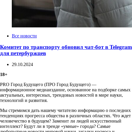
Categories
Все новости
Комитет по транспорту обновил чат-бот в Telegram
для петербуржцев
29.10.2024
18+
PRO Город Будущего (ПРО Город Будущего) —
информационное медиаиздание, основанное на подборке самых
актуальных, интересных, трендовых новостей в мире науки,
технологий и развития.
Мы стремимся дать нашему читателю информацию о последних
тенденциях прогресса общества в различных областях. Что ждет
человечество в будущем? Заменит ли людей искусственный
интеллект? Будут ли в тренде «умные» города? Самые
любопытные новости мировой науки, загадки космоса и