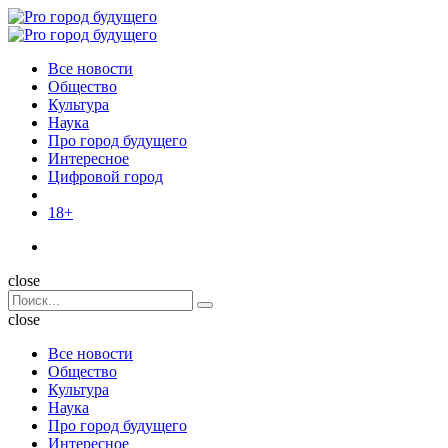
Menu
Поиск
Menu
Pro
город
Все новости
будущего
Общество
Культура
Наука
Про город будущего
Интересное
Цифровой город
18+
Поиск
close
Search
Поиск
for:
close
Все новости
Общество
Культура
Наука
Про город будущего
Интересное