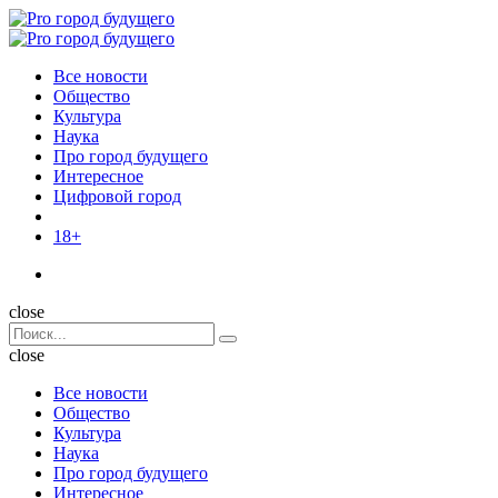
Menu
Поиск
Menu
Pro
город
Все новости
будущего
Общество
Культура
Наука
Про город будущего
Интересное
Цифровой город
18+
Поиск
close
Search
Поиск
for:
close
Все новости
Общество
Культура
Наука
Про город будущего
Интересное