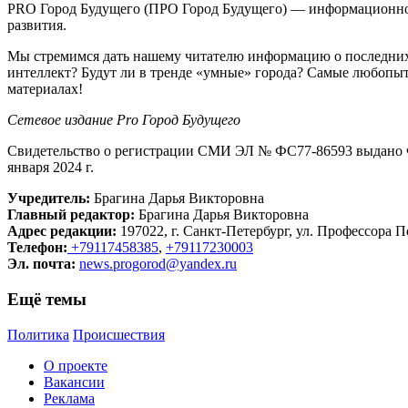
PRO Город Будущего (ПРО Город Будущего) — информационное 
развития.
Мы стремимся дать нашему читателю информацию о последних 
интеллект? Будут ли в тренде «умные» города? Самые любопыт
материалах!
Сетевое издание Рrо Город Будущего
Свидетельство о регистрации СМИ ЭЛ № ФС77-86593 выдано Ф
января 2024 г.
Учредитель:
Брагина Дарья Викторовна
Главный редактор:
Брагина Дарья Викторовна
Адрес редакции:
197022, г. Санкт-Петербург, ул. Профессора По
Телефон:
+79117458385
,
+79117230003
Эл. почта:
news.progorod@yandex.ru
Ещё темы
Политика
Происшествия
О проекте
Вакансии
Реклама