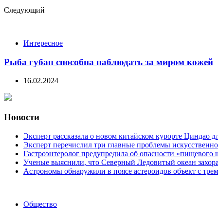
Следующий
Интересное
Рыба губан способна наблюдать за миром кожей
16.02.2024
Новости
Эксперт рассказала о новом китайском курорте Циндао д
Эксперт перечислил три главные проблемы искусственно
Гастроэнтеролог предупредила об опасности «пищевого 
Ученые выяснили, что Северный Ледовитый океан захора
Астрономы обнаружили в поясе астероидов объект с тре
Categories
Общество