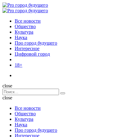
Menu
Поиск
Menu
Pro
город
Все новости
будущего
Общество
Культура
Наука
Про город будущего
Интересное
Цифровой город
18+
Поиск
close
Search
Поиск
for:
close
Все новости
Общество
Культура
Наука
Про город будущего
Интересное