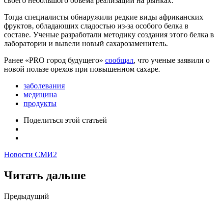
своего небольшого объема реализации на рынках.
Тогда специалисты обнаружили редкие виды африканских
фруктов, обладающих сладостью из-за особого белка в
составе. Ученые разработали методику создания этого белка в
лаборатории и вывели новый сахарозаменитель.
Ранее «PRO город будущего»
сообщал
, что ученые заявили о
новой пользе орехов при повышенном сахаре.
заболевания
медицина
продукты
Поделиться
этой статьей
Новости СМИ2
Читать дальше
Post
Предыдущий
navigation