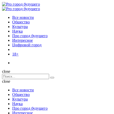
Menu
Поиск
Menu
Pro
город
Все новости
будущего
Общество
Культура
Наука
Про город будущего
Интересное
Цифровой город
18+
Поиск
close
Search
Поиск
for:
close
Все новости
Общество
Культура
Наука
Про город будущего
Интересное