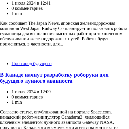
1 июля 2024 в 12:41
0 комментариев
1 min
Как сообщает The Japan News, японская железнодорожная
компания West Japan Railway Co планирует использовать робота-
гуманоида для выполнения высотных работ при техническом
обслуживании железнодорожных путей. Роботы будут
применяться, в частности, для...
Категории
Про город будущего
В Канаде начнут разработку роборуки для
будущего лунного аванпоста
1 июля 2024 в 12:09
0 комментариев
1 min
Согласно статье, опубликованной на портале Spаcе.com,
канадский робот-манипулятор Canadarm3, являющийся
ключевым элементом лунного аванпоста Gateway NASA,
получил от Канадского космического агентства контракт на