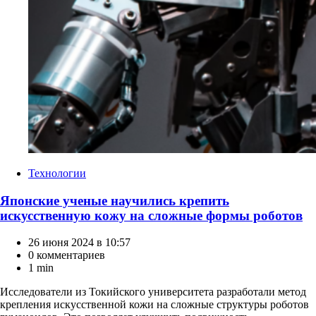
Категории
Технологии
Японские ученые научились крепить
искусственную кожу на сложные формы роботов
26 июня 2024 в 10:57
0 комментариев
1 min
Исследователи из Токийского университета разработали метод
крепления искусственной кожи на сложные структуры роботов