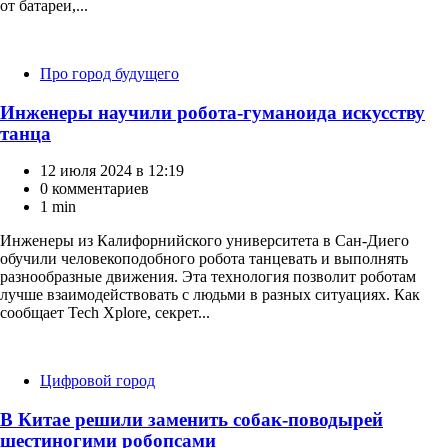
от батареи,...
Категории
Про город будущего
Инженеры научили робота-гуманоида искусству
танца
12 июля 2024 в 12:19
0 комментариев
1 min
Инженеры из Калифорнийского университета в Сан-Диего
обучили человекоподобного робота танцевать и выполнять
разнообразные движения. Эта технология позволит роботам
лучше взаимодействовать с людьми в разных ситуациях. Как
сообщает Tech Xplore, секрет...
Категории
Цифровой город
В Китае решили заменить собак-поводырей
шестиногими робопсами