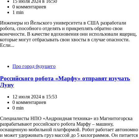
15 июля 2024 в 16:50
0 комментариев
1 min
Инженеры из Йельского университета в США разработали
робота, способного отделять и прикреплять обратно свои
конечности. В качестве вдохновения они использовали ящериц,
которые могут отбрасывать свои хвосты в случае опасности.
Если...
Категории
Про город будущего
Российского робота «Марфу» отправят изучать
Луну
12 июля 2024 в 15:53
0 комментариев
0 min
Специалисты НПО «Андроидная техника» из Магнитогорска
разрабатывают российского робота Марфу – машину,
оснащенную мобильной платформой. Робот работает автономно
и может удерживать груз массой до 5 килограммов. Он питается