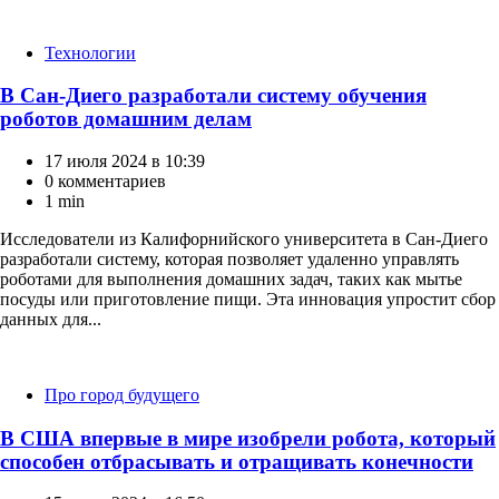
Категории
Технологии
В Сан-Диего разработали систему обучения
роботов домашним делам
17 июля 2024 в 10:39
0 комментариев
1 min
Исследователи из Калифорнийского университета в Сан-Диего
разработали систему, которая позволяет удаленно управлять
роботами для выполнения домашних задач, таких как мытье
посуды или приготовление пищи. Эта инновация упростит сбор
данных для...
Категории
Про город будущего
В США впервые в мире изобрели робота, который
способен отбрасывать и отращивать конечности