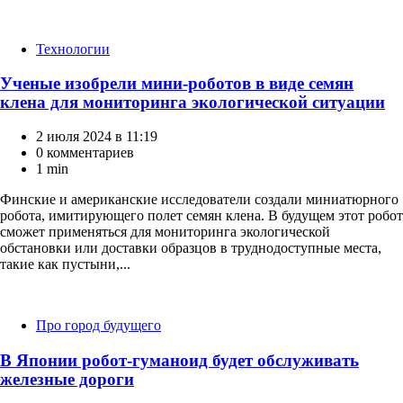
Категории
Технологии
Ученые изобрели мини-роботов в виде семян
клена для мониторинга экологической ситуации
2 июля 2024 в 11:19
0 комментариев
1 min
Финские и американские исследователи создали миниатюрного
робота, имитирующего полет семян клена. В будущем этот робот
сможет применяться для мониторинга экологической
обстановки или доставки образцов в труднодоступные места,
такие как пустыни,...
Категории
Про город будущего
В Японии робот-гуманоид будет обслуживать
железные дороги