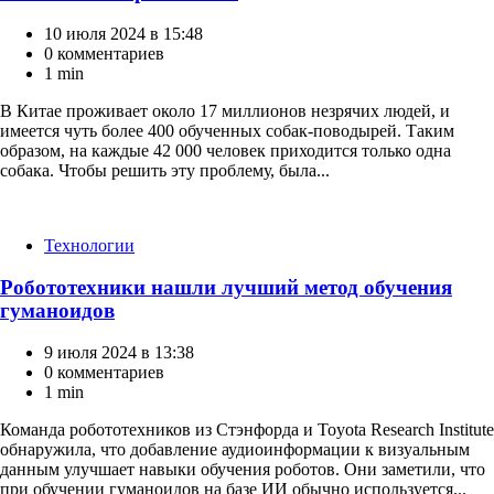
10 июля 2024 в 15:48
0 комментариев
1 min
В Китае проживает около 17 миллионов незрячих людей, и
имеется чуть более 400 обученных собак-поводырей. Таким
образом, на каждые 42 000 человек приходится только одна
собака. Чтобы решить эту проблему, была...
Категории
Технологии
Робототехники нашли лучший метод обучения
гуманоидов
9 июля 2024 в 13:38
0 комментариев
1 min
Команда робототехников из Стэнфорда и Toyota Research Institute
обнаружила, что добавление аудиоинформации к визуальным
данным улучшает навыки обучения роботов. Они заметили, что
при обучении гуманоидов на базе ИИ обычно используется...