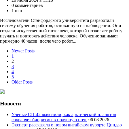
20 июня 2024 в 11:20
0 комментариев
1 min
Исследователи Стэнфордского университета разработали
систему обучения роботов, основанную на наблюдении. Они
создали искусственный интеллект, который позволяет роботу
изучать и повторять действия человека. Обучение занимает
примерно 40 часов, после чего робот...
Пагинация
Newer Posts
1
записей
2
3
4
5
Older Posts
Новости
Ученые СП-42 выяснили, как арктический планктон
сохраняет биоритмы в полярную ночь
06.08.2026
Эксперт рассказала о новом китайском курорте Циндао