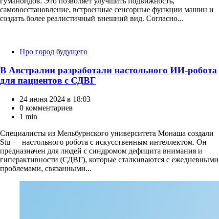
гуманоидов. Это позволяет улучшить подвижность,
самовосстановление, встроенные сенсорные функции машин и
создать более реалистичный внешний вид. Согласно...
Категории
Про город будущего
В Австралии разработали настольного ИИ-робота
для пациентов с СДВГ
24 июня 2024 в 18:03
0 комментариев
1 min
Специалисты из Мельбурнского университета Монаша создали
Stu — настольного робота с искусственным интеллектом. Он
предназначен для людей с синдромом дефицита внимания и
гиперактивности (СДВГ), которые сталкиваются с ежедневными
проблемами, связанными...