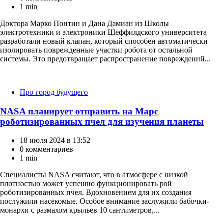
1 min
Доктора Марко Понтин и Дана Дамиан из Школы
электротехники и электроники Шеффилдского университета
разработали новый клапан, который способен автоматически
изолировать поврежденные участки робота от остальной
системы. Это предотвращает распространение повреждений...
Категории
Про город будущего
NASA планирует отправить на Марс
роботизированных пчел для изучения планеты
18 июля 2024 в 13:52
0 комментариев
1 min
Специалисты NASA считают, что в атмосфере с низкой
плотностью может успешно функционировать рой
роботизированных пчел. Вдохновением для их создания
послужили насекомые. Особое внимание заслужили бабочки-
монархи с размахом крыльев 10 сантиметров,...