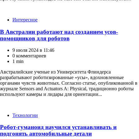
Категории
Интересное
В Австралии работают над созданием усов-
помощников для роботов
9 июля 2024 в 11:46
0 комментариев
1 min
Австралийские ученые из Университета Флиндерса
разрабатывают роботизированные «усы», вдохновленные
органами чувств животных. Согласно статье, опубликованной в
журнале Sensors and Actuators A: Physical, традиционно роботы
используют камеры и лидары для ориентации...
Категории
Технологии
Робот-гуманоид научился устанавливать и
подгонять автомобильные детали