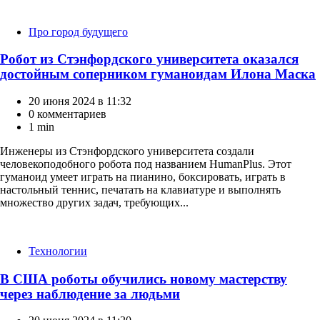
Категории
Про город будущего
Робот из Стэнфордского университета оказался
достойным соперником гуманоидам Илона Маска
20 июня 2024 в 11:32
0 комментариев
1 min
Инженеры из Стэнфордского университета создали
человекоподобного робота под названием HumanPlus. Этот
гуманоид умеет играть на пианино, боксировать, играть в
настольный теннис, печатать на клавиатуре и выполнять
множество других задач, требующих...
Категории
Технологии
В США роботы обучились новому мастерству
через наблюдение за людьми