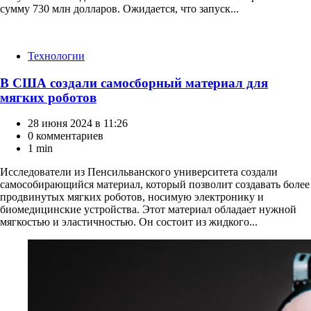
сумму 730 млн долларов. Ожидается, что запуск...
Категории
Технологии
В США создали самосборный материал для
мягких роботов
28 июня 2024 в 11:26
0 комментариев
1 min
Исследователи из Пенсильванского университета создали
самособирающийся материал, который позволит создавать более
продвинутых мягких роботов, носимую электронику и
биомедицинские устройства. Этот материал обладает нужной
мягкостью и эластичностью. Он состоит из жидкого...