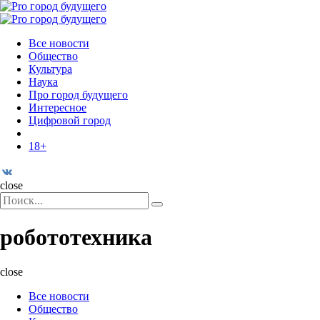
Menu
Поиск
Menu
Pro
город
Все новости
будущего
Общество
Культура
Наука
Про город будущего
Интересное
Цифровой город
18+
Поиск
close
Search
Поиск
for:
робототехника
close
Все новости
Общество