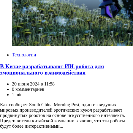
Категории
Технологии
В Китае разрабатывают ИИ-робота для
эмоционального взаимодействия
20 июня 2024 в 11:58
0 комментариев
1 min
Как сообщает South China Morning Post, один из ведущих
мировых производителей эротических кукол разрабатывает
продвинутых роботов на основе искусственного интеллекта.
Представители китайской компании заявили, что эти роботы
будут более интерактивными...