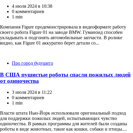
4 июля 2024 в 10:38
0 комментариев
1 min
Компания Figure продемонстрировала в видеоформате работу
своего робота Figure 01 на заводе BMW. Гуманоид способен
укладывать и подгонять автомобильные запчасти. В ролике
видно, как Figure 01 аккуратно берет детали со...
Категории
Про город будущего
В США пушистые роботы спасли пожилых людей
от одиночества
3 июля 2024 в 11:22
0 комментариев
1 min
Власти штата Нью-Йорк использовали оригинальный подход
для поддержки пожилых людей, испытывающих чувство
одиночества. В рамках программы для жителей были созданы
роботы в виде животных, такие как кошки, собаки и птицы....