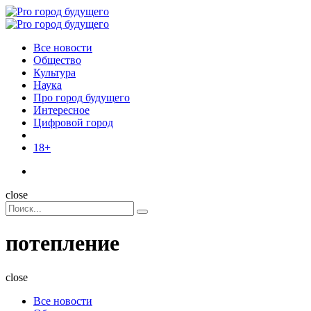
Menu
Поиск
Menu
Pro
город
Все новости
будущего
Общество
Культура
Наука
Про город будущего
Интересное
Цифровой город
18+
Поиск
close
Search
Поиск
for:
потепление
close
Все новости