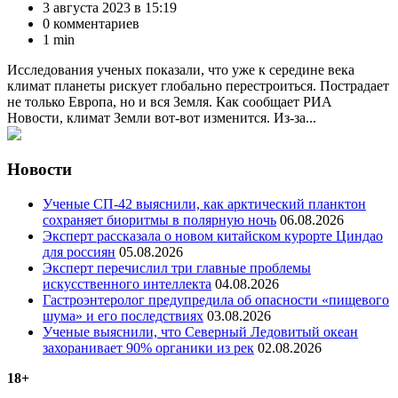
3 августа 2023 в 15:19
0 комментариев
1 min
Исследования ученых показали, что уже к середине века
климат планеты рискует глобально перестроиться. Пострадает
не только Европа, но и вся Земля. Как сообщает РИА
Новости, климат Земли вот-вот изменится. Из-за...
Новости
Ученые СП-42 выяснили, как арктический планктон
сохраняет биоритмы в полярную ночь
06.08.2026
Эксперт рассказала о новом китайском курорте Циндао
для россиян
05.08.2026
Эксперт перечислил три главные проблемы
искусственного интеллекта
04.08.2026
Гастроэнтеролог предупредила об опасности «пищевого
шума» и его последствиях
03.08.2026
Ученые выяснили, что Северный Ледовитый океан
захоранивает 90% органики из рек
02.08.2026
18+