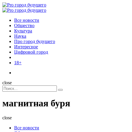
Menu
Поиск
Menu
Pro
город
Все новости
будущего
Общество
Культура
Наука
Про город будущего
Интересное
Цифровой город
18+
Поиск
close
Search
Поиск
for:
магнитная буря
close
Все новости