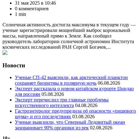
31 мая 2025 в 10:46
0 комментариев
1 min
Солнечная активность достигла максимума в текущем году —
ученые зарегистрировали мощнейший выброс корональной
массы, направленный прямо к Земле. Как сообщил
руководитель лаборатории солнечной астрономии Института
космических исследований РАН Сергей Богачев,...
Новости
Ученые СП-42 выяснили, как арктический планктон
сохраняет биоритмы в полярную ночь
06.08.2026
Эксперт рассказала о новом китайском курорте Циндао
для россиян
05.08.2026
Эксперт перечислил три главные проблемы
искусственного интеллекта
04.08.2026
Гастроэнтеролог предупредила об опасности «пищевого
шума» и его последствиях
03.08.2026
Ученые выяснили, что Северный Ледовитый океан
захоранивает 90% органики из рек
02.08.2026
18+