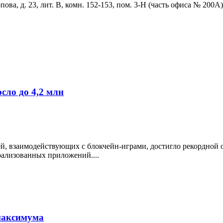
ова, д. 23, лит. В, комн. 152-153, пом. 3-Н (часть офиса № 200А)
сло до 4,2 млн
й, взаимодействующих с блокчейн-играми, достигло рекордной о
рализованных приложений....
максимума