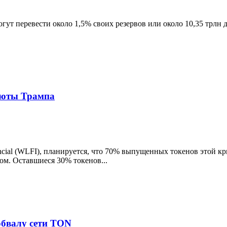
т перевести около 1,5% своих резервов или около 10,35 трлн д
люты Трампа
ancial (WLFI), планируется, что 70% выпущенных токенов этой 
ом. Оставшиеся 30% токенов...
обвалу сети TON