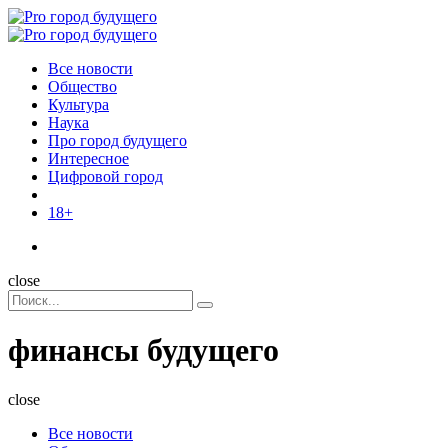
Menu
Поиск
Menu
Pro
город
Все новости
будущего
Общество
Культура
Наука
Про город будущего
Интересное
Цифровой город
18+
Поиск
close
Search
Поиск
for:
финансы будущего
close
Все новости