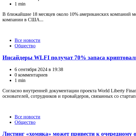
1 min
В ближайшие 18 месяцев около 10% американских компаний могу
компании в США...
Категории
Все новости
Общество
Инсайдеры WLFI получат 70% запаса криптова
6 сентября 2024 в 19:38
0 комментариев
1 min
Согласно внутренней документации проекта World Liberty Fin
основателей, сотрудников и провайдеров, связанных со стартап
Категории
Все новости
Общество
Листинг «хомяка» может привести к очередному 