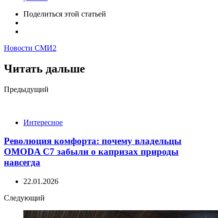
Поделиться
этой статьей
Новости СМИ2
Читать дальше
Post
Предыдущий
navigation
Интересное
Революция комфорта: почему владельцы
OMODA C7 забыли о капризах природы
навсегда
22.01.2026
Следующий