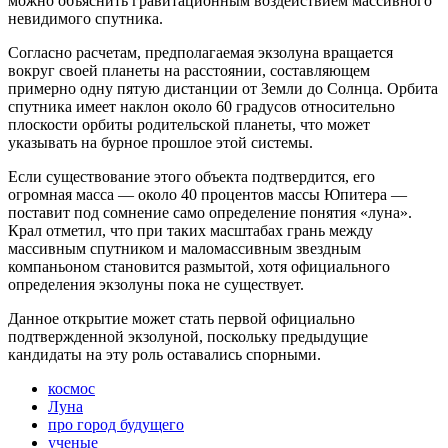
можно объяснить гравитационным воздействием массивного
невидимого спутника.
Согласно расчетам, предполагаемая экзолуна вращается
вокруг своей планеты на расстоянии, составляющем
примерно одну пятую дистанции от Земли до Солнца. Орбита
спутника имеет наклон около 60 градусов относительно
плоскости орбиты родительской планеты, что может
указывать на бурное прошлое этой системы.
Если существование этого объекта подтвердится, его
огромная масса — около 40 процентов массы Юпитера —
поставит под сомнение само определение понятия «луна».
Крал отметил, что при таких масштабах грань между
массивным спутником и маломассивным звездным
компаньоном становится размытой, хотя официального
определения экзолуны пока не существует.
Данное открытие может стать первой официально
подтвержденной экзолуной, поскольку предыдущие
кандидаты на эту роль оставались спорными.
космос
Луна
про город будущего
ученые