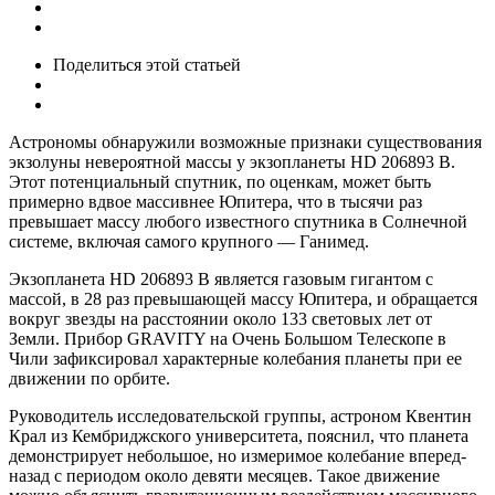
Поделиться
этой статьей
Астрономы обнаружили возможные признаки существования
экзолуны невероятной массы у экзопланеты HD 206893 B.
Этот потенциальный спутник, по оценкам, может быть
примерно вдвое массивнее Юпитера, что в тысячи раз
превышает массу любого известного спутника в Солнечной
системе, включая самого крупного — Ганимед.
Экзопланета HD 206893 B является газовым гигантом с
массой, в 28 раз превышающей массу Юпитера, и обращается
вокруг звезды на расстоянии около 133 световых лет от
Земли. Прибор GRAVITY на Очень Большом Телескопе в
Чили зафиксировал характерные колебания планеты при ее
движении по орбите.
Руководитель исследовательской группы, астроном Квентин
Крал из Кембриджского университета, пояснил, что планета
демонстрирует небольшое, но измеримое колебание вперед-
назад с периодом около девяти месяцев. Такое движение