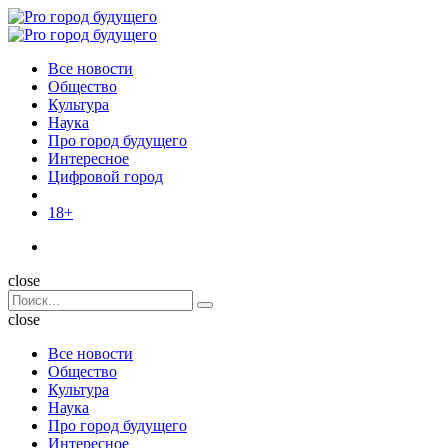
Menu
Поиск
Menu
Pro
город
Все новости
будущего
Общество
Культура
Наука
Про город будущего
Интересное
Цифровой город
18+
Поиск
close
Search
Поиск
for:
close
Все новости
Общество
Культура
Наука
Про город будущего
Интересное