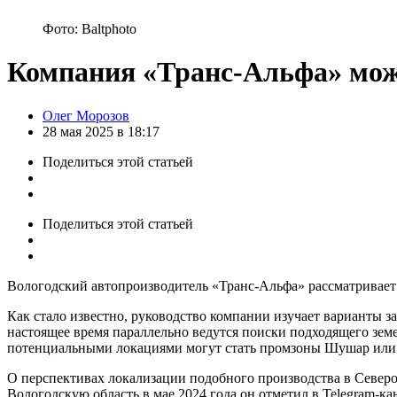
Фото: Baltphoto
Компания «Транс-Альфа» може
Posted
Олег Морозов
by
28 мая 2025 в 18:17
Поделиться
этой статьей
Поделиться
этой статьей
Вологодский автопроизводитель «Транс-Альфа» рассматривает 
Как стало известно, руководство компании изучает варианты 
настоящее время параллельно ведутся поиски подходящего земе
потенциальными локациями могут стать промзоны Шушар или М
О перспективах локализации подобного производства в Северо
Вологодскую область в мае 2024 года он отметил в Telegram-к