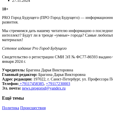
27.11.2024
18+
PRO Город Будущего (ПРО Город Будущего) — информационное 
развития.
Мы стремимся дать нашему читателю информацию о последних 
интеллект? Будут ли в тренде «умные» города? Самые любопыт
материалах!
Сетевое издание Рrо Город Будущего
Свидетельство о регистрации СМИ ЭЛ № ФС77-86593 выдано Ф
января 2024 г.
Учредитель:
Брагина Дарья Викторовна
Главный редактор:
Брагина Дарья Викторовна
Адрес редакции:
197022, г. Санкт-Петербург, ул. Профессора По
Телефон:
+79117458385
,
+79117230003
Эл. почта:
news.progorod@yandex.ru
Ещё темы
Политика
Происшествия