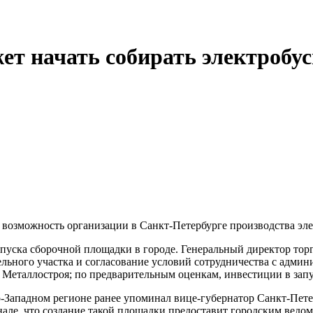
т начать собирать электробус
возможность организации в Санкт-Петербурге производства эле
запуска сборочной площадки в городе. Генеральный директор то
льного участка и согласование условий сотрудничества с админ
еталлостроя; по предварительным оценкам, инвестиции в запус
-Западном регионе ранее упоминал вице-губернатор Санкт-Пете
анале, что создание такой площадки предоставит городским ведом