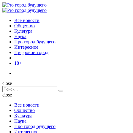
Menu
Поиск
Menu
Pro
город
Все новости
будущего
Общество
Культура
Наука
Про город будущего
Интересное
Цифровой город
18+
Поиск
close
Search
Поиск
for:
close
Все новости
Общество
Культура
Наука
Про город будущего
Интересное