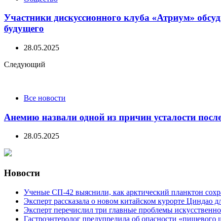
Участники дискуссионного клуба «Атриум» обсуди
будущего
28.05.2025
Следующий
Все новости
Анемию назвали одной из причин усталости посл
28.05.2025
Новости
Ученые СП-42 выяснили, как арктический планктон сох
Эксперт рассказала о новом китайском курорте Циндао д
Эксперт перечислил три главные проблемы искусственно
Гастроэнтеролог предупредила об опасности «пищевого 