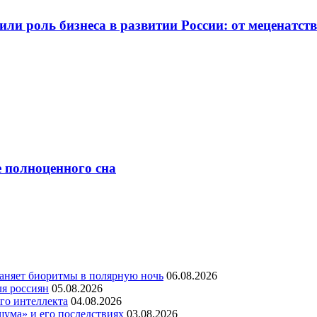
ли роль бизнеса в развитии России: от меценатст
е полноценного сна
раняет биоритмы в полярную ночь
06.08.2026
ля россиян
05.08.2026
го интеллекта
04.08.2026
шума» и его последствиях
03.08.2026