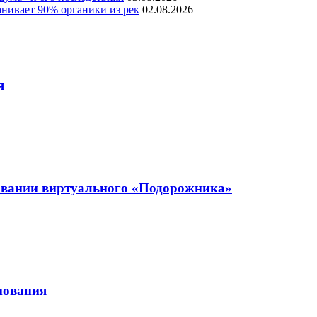
нивает 90% органики из рек
02.08.2026
я
ровании виртуального «Подорожника»
нования