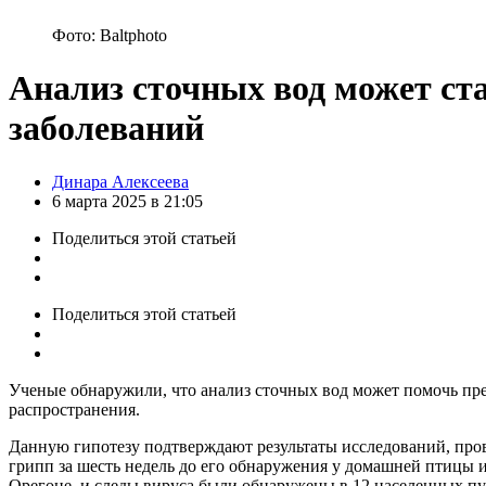
Фото: Baltphoto
Анализ сточных вод может ст
заболеваний
Posted
Динара Алексеева
by
6 марта 2025 в 21:05
Поделиться
этой статьей
Поделиться
этой статьей
Ученые обнаружили, что анализ сточных вод может помочь пре
распространения.
Данную гипотезу подтверждают результаты исследований, про
грипп за шесть недель до его обнаружения у домашней птицы и
Орегоне, и следы вируса были обнаружены в 12 населенных пу