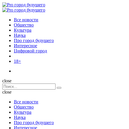
Menu
Поиск
Menu
Pro
город
Все новости
будущего
Общество
Культура
Наука
Про город будущего
Интересное
Цифровой город
18+
Поиск
close
Search
Поиск
for:
close
Все новости
Общество
Культура
Наука
Про город будущего
Интересное