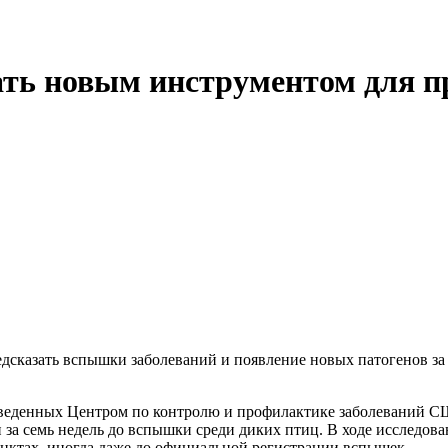
ать новым инструментом для 
дсказать вспышки заболеваний и появление новых патогенов за 
веденных Центром по контролю и профилактике заболеваний СШ
 за семь недель до вспышки среди диких птиц. В ходе исследов
нктах, иногда даже до официальной регистрации вспышек.