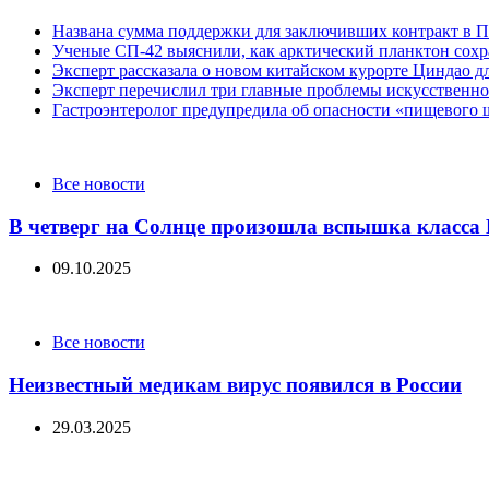
Названа сумма поддержки для заключивших контракт в П
Ученые СП-42 выяснили, как арктический планктон сох
Эксперт рассказала о новом китайском курорте Циндао д
Эксперт перечислил три главные проблемы искусственно
Гастроэнтеролог предупредила об опасности «пищевого 
Categories
Все новости
В четверг на Солнце произошла вспышка класса
09.10.2025
Categories
Все новости
Неизвестный медикам вирус появился в России
29.03.2025