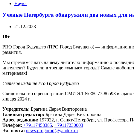
Categories
Наука
Ученые Петербурга обнаружили два новых для на
21.12.2023
18+
PRO Город Будущего (ПРО Город Будущего) — информационное 
развития.
Мы стремимся дать нашему читателю информацию о последних 
интеллект? Будут ли в тренде «умные» города? Самые любопыт
материалах!
Сетевое издание Рrо Город Будущего
Свидетельство о регистрации СМИ ЭЛ № ФС77-86593 выдано Ф
января 2024 г.
Учредитель:
Брагина Дарья Викторовна
Главный редактор:
Брагина Дарья Викторовна
Адрес редакции:
197022, г. Санкт-Петербург, ул. Профессора По
Телефон:
+79117458385
,
+79117230003
Эл. почта:
news.progorod@yandex.ru