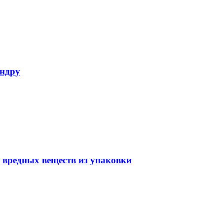
андру
 вредных веществ из упаковки