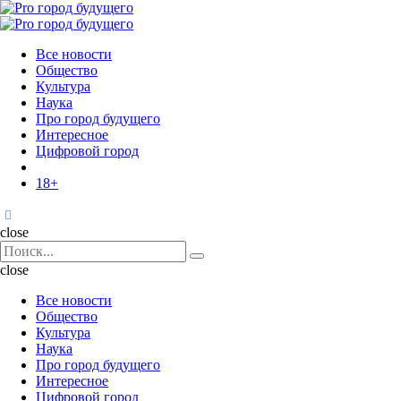
Menu
Поиск
Menu
Pro
город
Все новости
будущего
Общество
Культура
Наука
Про город будущего
Интересное
Цифровой город
18+
Поиск
close
Search
Поиск
for:
close
Все новости
Общество
Культура
Наука
Про город будущего
Интересное
Цифровой город