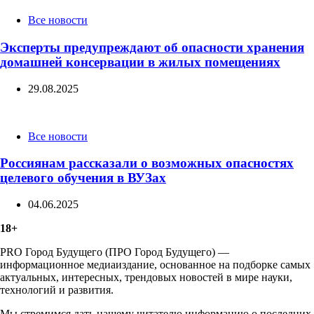
Categories
Все новости
Эксперты предупреждают об опасности хранения
домашней консервации в жилых помещениях
29.08.2025
Categories
Все новости
Россиянам рассказали о возможных опасностях
целевого обучения в ВУЗах
04.06.2025
18+
PRO Город Будущего (ПРО Город Будущего) —
информационное медиаиздание, основанное на подборке самых
актуальных, интересных, трендовых новостей в мире науки,
технологий и развития.
Мы стремимся дать нашему читателю информацию о последних