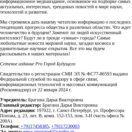
информационное медиаиздание, основанное на подборке самых
актуальных, интересных, трендовых новостей в мире науки,
технологий и развития.
Мы стремимся дать нашему читателю информацию о последних
тенденциях прогресса общества в различных областях. Что ждет
человечество в будущем? Заменит ли людей искусственный
интеллект? Будут ли в тренде «умные» города? Самые
любопытные новости мировой науки, загадки космоса и
удивительные научные открытия. Все это мы будем
рассказывать в наших материалах!
Сетевое издание Рrо Город Будущего
Свидетельство о регистрации СМИ ЭЛ № ФС77-86593 выдано
Федеральной службой по надзору в сфере связи,
информационных технологий и массовых коммуникаций
(Роскомнадзор) от 22 января 2024 г.
Учредитель:
Брагина Дарья Викторовна
Главный редактор:
Брагина Дарья Викторовна
Адрес редакции:
197022, г. Санкт-Петербург, ул. Профессора
Попова, д. 23, лит. В, комн. 152-153, пом. 3-Н (часть офиса №
200А)
Телефон:
+79117458385
,
+79117230003
Эл. почта:
news.progorod@yandex.ru