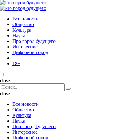
Menu
Поиск
Menu
Pro
город
Все новости
будущего
Общество
Культура
Наука
Про город будущего
Интересное
Цифровой город
18+
Поиск
close
Search
Поиск
for:
close
Все новости
Общество
Культура
Наука
Про город будущего
Интересное
Цифровой город