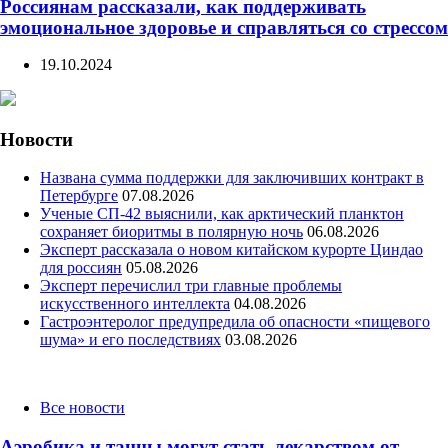
Россиянам рассказали, как поддерживать
эмоциональное здоровье и справляться со стрессом
19.10.2024
Новости
Названа сумма поддержки для заключивших контракт в
Петербурге
07.08.2026
Ученые СП-42 выяснили, как арктический планктон
сохраняет биоритмы в полярную ночь
06.08.2026
Эксперт рассказала о новом китайском курорте Циндао
для россиян
05.08.2026
Эксперт перечислил три главные проблемы
искусственного интеллекта
04.08.2026
Гастроэнтеролог предупредила об опасности «пищевого
шума» и его последствиях
03.08.2026
Categories
Все новости
Аэробика и танцы могут стать лекарством от