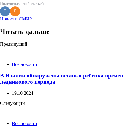
Поделиться
этой статьей
Новости СМИ2
Читать дальше
Post
Предыдущий
navigation
Все новости
В Италии обнаружены останки ребенка времен
ледникового периода
19.10.2024
Следующий
Все новости