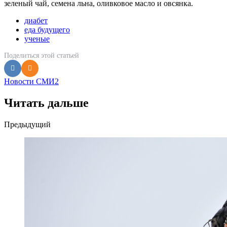
зеленый чай, семена льна, оливковое масло и овсянка.
диабет
еда будущего
ученые
Поделиться
этой статьей
Новости СМИ2
Читать дальше
Post
Предыдущий
navigation