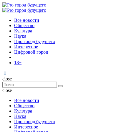
Menu
Поиск
Menu
Pro
город
Все новости
будущего
Общество
Культура
Наука
Про город будущего
Интересное
Цифровой город
18+
Поиск
close
Search
Поиск
for:
close
Все новости
Общество
Культура
Наука
Про город будущего
Интересное