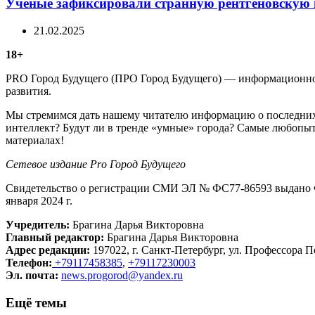
Ученые зафиксировали странную рентгеновскую
21.02.2025
18+
PRO Город Будущего (ПРО Город Будущего) — информационное 
развития.
Мы стремимся дать нашему читателю информацию о последних 
интеллект? Будут ли в тренде «умные» города? Самые любопыт
материалах!
Сетевое издание Рrо Город Будущего
Свидетельство о регистрации СМИ ЭЛ № ФС77-86593 выдано Ф
января 2024 г.
Учредитель:
Брагина Дарья Викторовна
Главный редактор:
Брагина Дарья Викторовна
Адрес редакции:
197022, г. Санкт-Петербург, ул. Профессора По
Телефон:
+79117458385
,
+79117230003
Эл. почта:
news.progorod@yandex.ru
Ещё темы