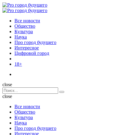
Menu
Поиск
Menu
Pro
город
Все новости
будущего
Общество
Культура
Наука
Про город будущего
Интересное
Цифровой город
18+
Поиск
close
Search
Поиск
for:
close
Все новости
Общество
Культура
Наука
Про город будущего
Интересное