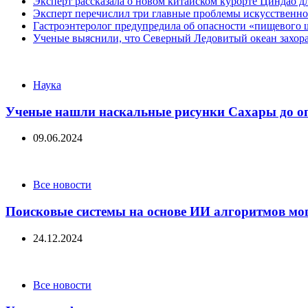
Эксперт рассказала о новом китайском курорте Циндао д
Эксперт перечислил три главные проблемы искусственно
Гастроэнтеролог предупредила об опасности «пищевого 
Ученые выяснили, что Северный Ледовитый океан захора
Categories
Наука
Ученые нашли наскальные рисунки Сахары до о
09.06.2024
Categories
Все новости
Поисковые системы на основе ИИ алгоритмов мо
24.12.2024
Categories
Все новости