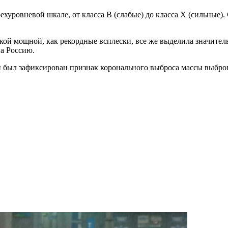
уровневой шкале, от класса B (слабые) до класса X (сильные).
ой мощной, как рекордные всплески, все же выделила значитель
на Россию.
ки был зафиксирован признак коронального выброса массы выбр