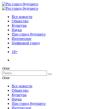
Menu
Поиск
Menu
Pro
город
Все новости
будущего
Общество
Культура
Наука
Про город будущего
Интересное
Цифровой город
18+
Поиск
close
Search
Поиск
for:
close
Все новости
Общество
Культура
Наука
Про город будущего
Интересное