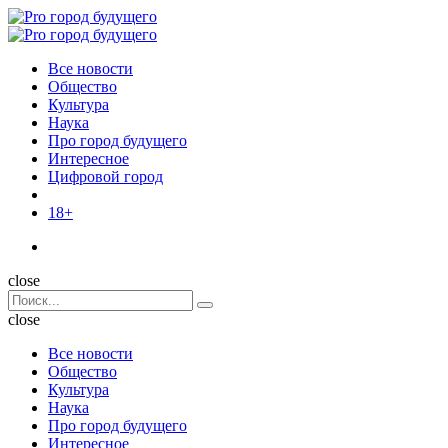
Menu
Поиск
Menu
Pro
город
Все новости
будущего
Общество
Культура
Наука
Про город будущего
Интересное
Цифровой город
18+
Поиск
close
Search
Поиск
for:
close
Все новости
Общество
Культура
Наука
Про город будущего
Интересное