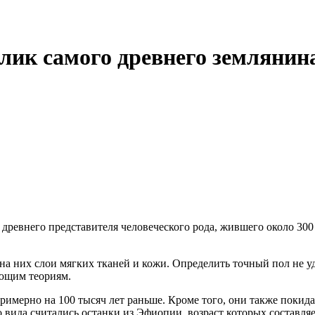
блик самого древнего землянин
 древнего представителя человеческого рода, жившего около 30
а них слои мягких тканей и кожи. Определить точный пол не уд
ующим теориям.
 примерно на 100 тысяч лет раньше. Кроме того, они также поки
ида считались останки из Эфиопии, возраст которых составляе