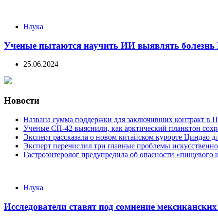
Наука
Ученые пытаются научить ИИ выявлять болезнь 
25.06.2024
Новости
Названа сумма поддержки для заключивших контракт в П
Ученые СП-42 выяснили, как арктический планктон сох
Эксперт рассказала о новом китайском курорте Циндао д
Эксперт перечислил три главные проблемы искусственно
Гастроэнтеролог предупредила об опасности «пищевого 
Categories
Наука
Исследователи ставят под сомнение мексикански