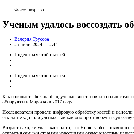
Фото: unsplash
Ученым удалось воссоздать о
Posted
Валерия Трусова
by
25 июня 2024 в 12:44
Поделиться
этой статьей
Поделиться
этой статьей
Как сообщает The Guardian, ученые восстановили облик самого
обнаружен в Марокко в 2017 году.
Исследователи провели цифровую обработку костей и нанесли н
открытие удивило ученых, так как оно противоречит существ
Возраст находки указывает на то, что Homo sapiens появились
открытия самыми старыми известными окаменелостями нашего в