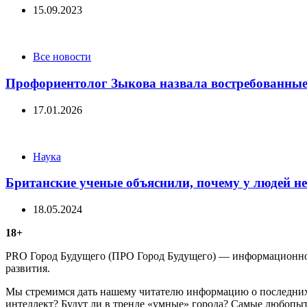
15.09.2023
Categories
Все новости
Профориентолог Зыкова назвала востребованные
17.01.2026
Categories
Наука
Британские ученые объяснили, почему у людей не 
18.05.2024
18+
PRO Город Будущего (ПРО Город Будущего) — информационное 
развития.
Мы стремимся дать нашему читателю информацию о последних 
интеллект? Будут ли в тренде «умные» города? Самые любопыт