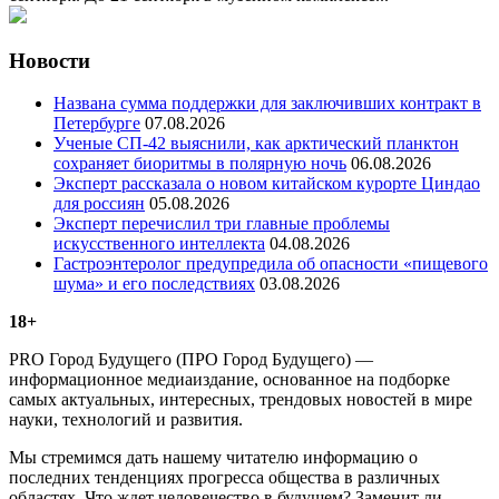
Новости
Названа сумма поддержки для заключивших контракт в
Петербурге
07.08.2026
Ученые СП-42 выяснили, как арктический планктон
сохраняет биоритмы в полярную ночь
06.08.2026
Эксперт рассказала о новом китайском курорте Циндао
для россиян
05.08.2026
Эксперт перечислил три главные проблемы
искусственного интеллекта
04.08.2026
Гастроэнтеролог предупредила об опасности «пищевого
шума» и его последствиях
03.08.2026
18+
PRO Город Будущего (ПРО Город Будущего) —
информационное медиаиздание, основанное на подборке
самых актуальных, интересных, трендовых новостей в мире
науки, технологий и развития.
Мы стремимся дать нашему читателю информацию о
последних тенденциях прогресса общества в различных
областях. Что ждет человечество в будущем? Заменит ли