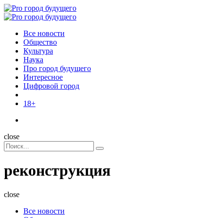
Menu
Поиск
Menu
Pro
город
Все новости
будущего
Общество
Культура
Наука
Про город будущего
Интересное
Цифровой город
18+
Поиск
close
Search
Поиск
for:
реконструкция
close
Все новости