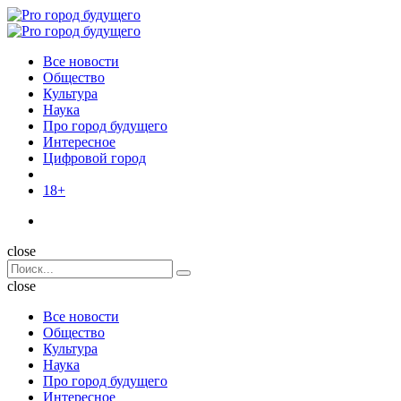
Menu
Поиск
Menu
Pro
город
Все новости
будущего
Общество
Культура
Наука
Про город будущего
Интересное
Цифровой город
18+
Поиск
close
Search
Поиск
for:
close
Все новости
Общество
Культура
Наука
Про город будущего
Интересное