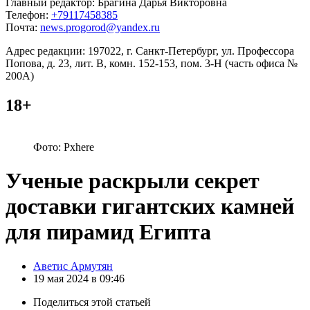
Главный редактор: Брагина Дарья Викторовна
Телефон:
+79117458385
Почта:
news.progorod@yandex.ru
Адрес редакции: 197022, г. Санкт-Петербург, ул. Профессора
Попова, д. 23, лит. В, комн. 152-153, пом. 3-Н (часть офиса №
200А)
18+
Фото: Pxhere
Ученые раскрыли секрет
доставки гигантских камней
для пирамид Египта
Posted
Аветис Армутян
by
19 мая 2024 в 09:46
Поделиться
этой статьей