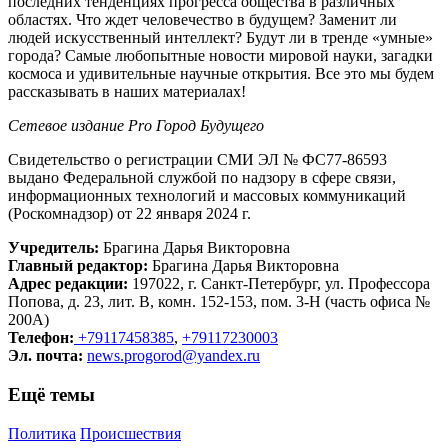
последних тенденциях прогресса общества в различных
областях. Что ждет человечество в будущем? Заменит ли
людей искусственный интеллект? Будут ли в тренде «умные»
города? Самые любопытные новости мировой науки, загадки
космоса и удивительные научные открытия. Все это мы будем
рассказывать в наших материалах!
Сетевое издание Рrо Город Будущего
Свидетельство о регистрации СМИ ЭЛ № ФС77-86593
выдано Федеральной службой по надзору в сфере связи,
информационных технологий и массовых коммуникаций
(Роскомнадзор) от 22 января 2024 г.
Учредитель:
Брагина Дарья Викторовна
Главный редактор:
Брагина Дарья Викторовна
Адрес редакции:
197022, г. Санкт-Петербург, ул. Профессора
Попова, д. 23, лит. В, комн. 152-153, пом. 3-Н (часть офиса №
200А)
Телефон:
+79117458385
,
+79117230003
Эл. почта:
news.progorod@yandex.ru
Ещё темы
Политика
Происшествия