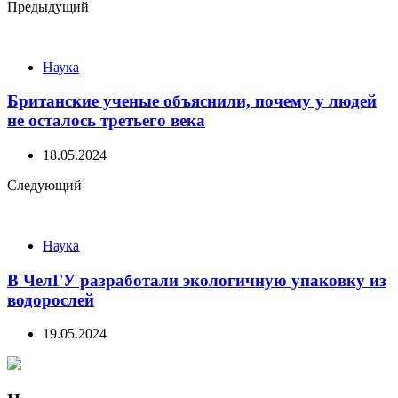
Post
Предыдущий
navigation
Наука
Британские ученые объяснили, почему у людей
не осталось третьего века
18.05.2024
Следующий
Наука
В ЧелГУ разработали экологичную упаковку из
водорослей
19.05.2024