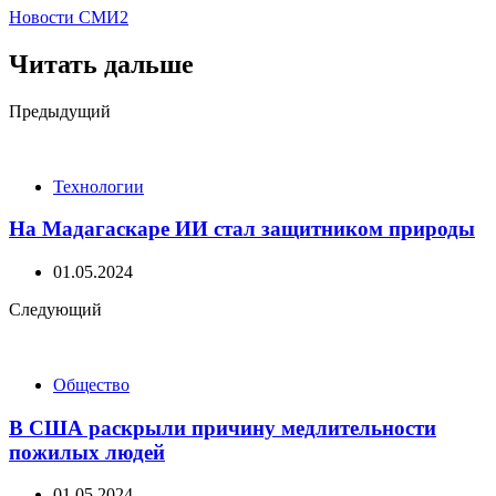
Новости СМИ2
Читать дальше
Post
Предыдущий
navigation
Технологии
На Мадагаскаре ИИ стал защитником природы
01.05.2024
Следующий
Общество
В США раскрыли причину медлительности
пожилых людей
01.05.2024