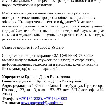
самых актуальных, интересных, трендовых новостей в мире
науки, технологий и развития.
Мы стремимся дать нашему читателю информацию о
последних тенденциях прогресса общества в различных
областях. Что ждет человечество в будущем? Заменит ли
людей искусственный интеллект? Будут ли в тренде «умные»
города? Самые любопытные новости мировой науки, загадки
космоса и удивительные научные открытия. Все это мы будем
рассказывать в наших материалах!
Сетевое издание Рrо Город Будущего
Свидетельство о регистрации СМИ ЭЛ № ФС77-86593
выдано Федеральной службой по надзору в сфере связи,
информационных технологий и массовых коммуникаций
(Роскомнадзор) от 22 января 2024 г.
Учредитель:
Брагина Дарья Викторовна
Главный редактор:
Брагина Дарья Викторовна
Адрес редакции:
197022, г. Санкт-Петербург, ул. Профессора
Попова, д. 23, лит. В, комн. 152-153, пом. 3-Н (часть офиса №
200А)
Телефон:
+79117458385
,
+79117230003
Эл. почта:
news.progorod@yandex.ru