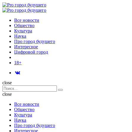
Menu
Поиск
Menu
Pro
город
Все новости
будущего
Общество
Культура
Наука
Про город будущего
Интересное
Цифровой город
18+
Поиск
close
Search
Поиск
for:
close
Все новости
Общество
Культура
Наука
Про город будущего
Интересное