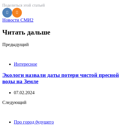
Поделиться
этой статьей
Новости СМИ2
Читать дальше
Post
Предыдущий
navigation
Интересное
Экологи назвали даты потери чистой пресной
воды на Земле
07.02.2024
Следующий
Про город будущего