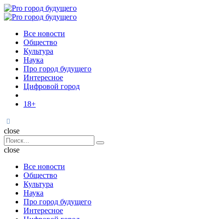
Menu
Поиск
Menu
Pro
город
Все новости
будущего
Общество
Культура
Наука
Про город будущего
Интересное
Цифровой город
18+
Поиск
close
Search
Поиск
for:
close
Все новости
Общество
Культура
Наука
Про город будущего
Интересное