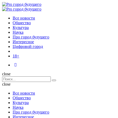
Menu
Поиск
Menu
Pro
город
Все новости
будущего
Общество
Культура
Наука
Про город будущего
Интересное
Цифровой город
18+
Поиск
close
Search
Поиск
for:
close
Все новости
Общество
Культура
Наука
Про город будущего
Интересное