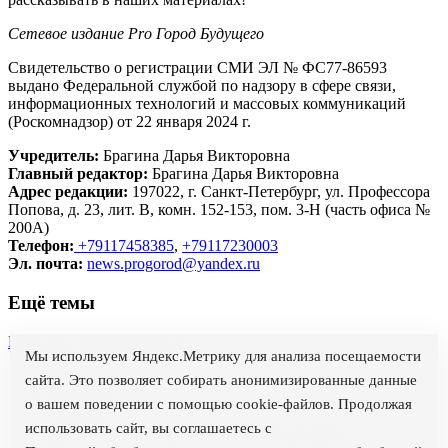
Сетевое издание Рrо Город Будущего
Свидетельство о регистрации СМИ ЭЛ № ФС77-86593
выдано Федеральной службой по надзору в сфере связи,
информационных технологий и массовых коммуникаций
(Роскомнадзор) от 22 января 2024 г.
Учредитель:
Брагина Дарья Викторовна
Главный редактор:
Брагина Дарья Викторовна
Адрес редакции:
197022, г. Санкт-Петербург, ул. Профессора
Попова, д. 23, лит. В, комн. 152-153, пом. 3-Н (часть офиса №
200А)
Телефон:
+79117458385
,
+79117230003
Эл. почта:
news.progorod@yandex.ru
Ещё темы
Политика
Происшествия
Мы используем Яндекс.Метрику для анализа посещаемости
О проекте
сайта. Это позволяет собирать анонимизированные данные
Вакансии
о вашем поведении с помощью cookie-файлов. Продолжая
Реклама
использовать сайт, вы соглашаетесь с
Политика обработки персональных данных
Правила использования материалов сайта