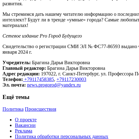
развития.
Мы стремимся дать нашему читателю информацию о последних 
интеллект? Будут ли в тренде «умные» города? Самые любопыт
материалах!
Сетевое издание Рrо Город Будущего
Свидетельство о регистрации СМИ ЭЛ № ФС77-86593 выдано Ф
января 2024 г.
Учредитель:
Брагина Дарья Викторовна
Главный редактор:
Брагина Дарья Викторовна
Адрес редакции:
197022, г. Санкт-Петербург, ул. Профессора По
Телефон:
+79117458385
,
+79117230003
Эл. почта:
news.progorod@yandex.ru
Ещё темы
Политика
Происшествия
О проекте
Вакансии
Реклама
Политика обработки персональных данных