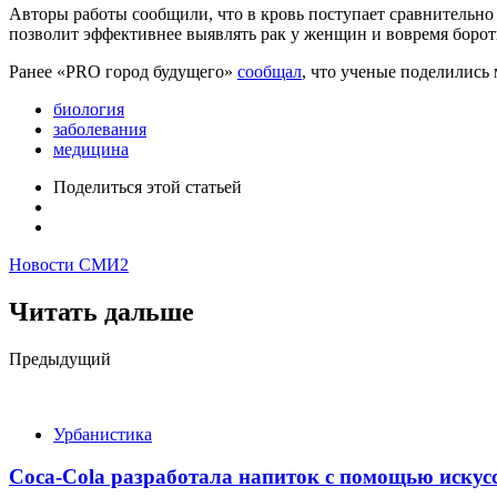
Авторы работы сообщили, что в кровь поступает сравнительно
позволит эффективнее выявлять рак у женщин и вовремя бороть
Ранее «PRO город будущего»
сообщал
, что ученые поделились
биология
заболевания
медицина
Поделиться
этой статьей
Новости СМИ2
Читать дальше
Post
Предыдущий
navigation
Урбанистика
Coca-Cola разработала напиток с помощью искус