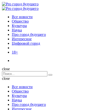
Menu
Поиск
Menu
Pro
город
Все новости
будущего
Общество
Культура
Наука
Про город будущего
Интересное
Цифровой город
18+
Поиск
close
Search
Поиск
for:
close
Все новости
Общество
Культура
Наука
Про город будущего
Интересное