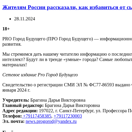
Жителям России рассказали, как избавиться от сы
28.11.2024
18+
PRO Город Будущего (ПРО Город Будущего) — информационное 
развития.
Мы стремимся дать нашему читателю информацию о последних 
интеллект? Будут ли в тренде «умные» города? Самые любопыт
материалах!
Сетевое издание Рrо Город Будущего
Свидетельство о регистрации СМИ ЭЛ № ФС77-86593 выдано Ф
января 2024 г.
Учредитель:
Брагина Дарья Викторовна
Главный редактор:
Брагина Дарья Викторовна
Адрес редакции:
197022, г. Санкт-Петербург, ул. Профессора По
Телефон:
+79117458385
,
+79117230003
Эл. почта:
news.progorod@yandex.ru