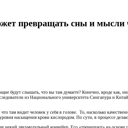
жет превращать сны и мысли ч
щие будут слышать, что вы там думаете? Конечно, вроде как, ник
исследователи из Национального университета Сингапура и Кита
, что там видит человек у себя в голове. То, насколько качеств
ровня насыщения крови кислородом. По сути, в процессе делаю
ще некий двухмодульный конвейер. Его «тренируют» на основе 