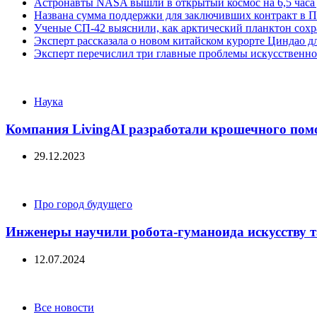
Астронавты NASA вышли в открытый космос на 6,5 часа 
Названа сумма поддержки для заключивших контракт в П
Ученые СП-42 выяснили, как арктический планктон сох
Эксперт рассказала о новом китайском курорте Циндао д
Эксперт перечислил три главные проблемы искусственно
Categories
Наука
Компания LivingAI разработали крошечного пом
29.12.2023
Categories
Про город будущего
Инженеры научили робота-гуманоида искусству 
12.07.2024
Categories
Все новости