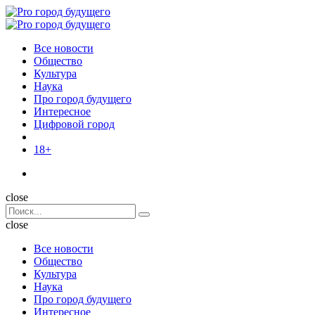
Menu
Поиск
Menu
Pro
город
Все новости
будущего
Общество
Культура
Наука
Про город будущего
Интересное
Цифровой город
18+
Поиск
close
Search
Поиск
for:
close
Все новости
Общество
Культура
Наука
Про город будущего
Интересное