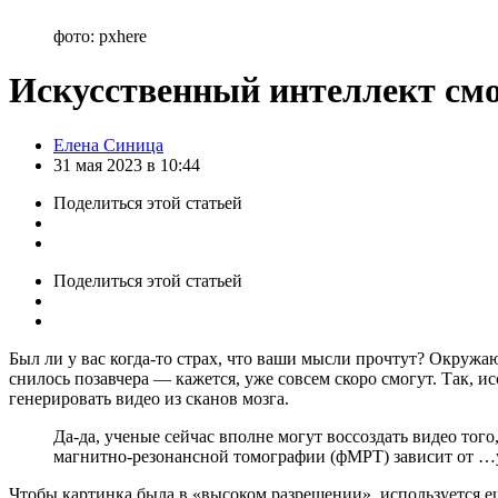
фото: pxhere
Искусственный интеллект смо
Posted
Елена Синица
by
31 мая 2023 в 10:44
Поделиться
этой статьей
Поделиться
этой статьей
Был ли у вас когда-то страх, что ваши мысли прочтут? Окружаю
снилось позавчера — кажется, уже совсем скоро смогут. Так, 
генерировать видео из сканов мозга.
Да-да, ученые сейчас вполне могут воссоздать видео того
магнитно-резонансной томографии (фМРТ) зависит от …у
Чтобы картинка была в «высоком разрешении», используется е