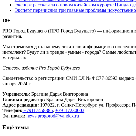
Эксперт рассказала о новом китайском курорте Циндао д
Эксперт перечислил три главные проблемы искусственно
18+
PRO Город Будущего (ПРО Город Будущего) — информационное 
развития.
Мы стремимся дать нашему читателю информацию о последних 
интеллект? Будут ли в тренде «умные» города? Самые любопыт
материалах!
Сетевое издание Рrо Город Будущего
Свидетельство о регистрации СМИ ЭЛ № ФС77-86593 выдано Ф
января 2024 г.
Учредитель:
Брагина Дарья Викторовна
Главный редактор:
Брагина Дарья Викторовна
Адрес редакции:
197022, г. Санкт-Петербург, ул. Профессора По
Телефон:
+79117458385
,
+79117230003
Эл. почта:
news.progorod@yandex.ru
Ещё темы