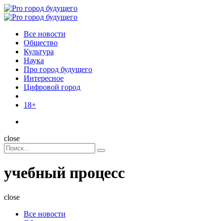
Menu
Поиск
Menu
Pro
город
Все новости
будущего
Общество
Культура
Наука
Про город будущего
Интересное
Цифровой город
18+
Поиск
close
Search
Поиск
for:
учебный процесс
close
Все новости