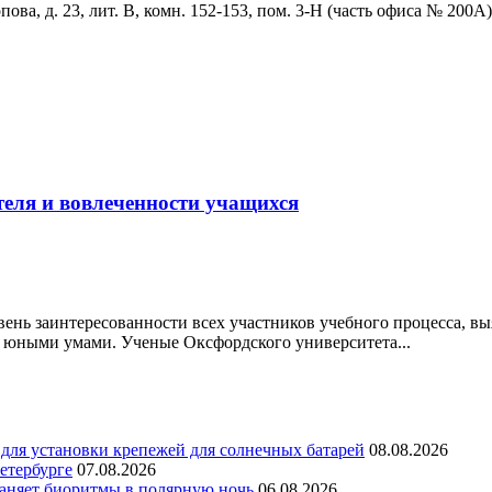
ова, д. 23, лит. В, комн. 152-153, пом. 3-Н (часть офиса № 200А)
теля и вовлеченности учащихся
нь заинтересованности всех участников учебного процесса, вы
 юными умами. Ученые Оксфордского университета...
для установки крепежей для солнечных батарей
08.08.2026
етербурге
07.08.2026
раняет биоритмы в полярную ночь
06.08.2026