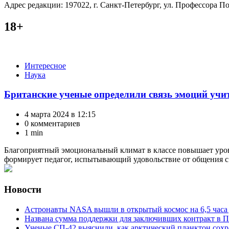
Адрес редакции: 197022, г. Санкт-Петербург, ул. Профессора Поп
18+
Категории
Интересное
Наука
Британские ученые определили связь эмоций учи
4 марта 2024 в 12:15
0 комментариев
1 min
Благоприятный эмоциональный климат в классе повышает урове
формирует педагог, испытывающий удовольствие от общения с
Новости
Астронавты NASA вышли в открытый космос на 6,5 часа 
Названа сумма поддержки для заключивших контракт в П
Ученые СП-42 выяснили, как арктический планктон сох