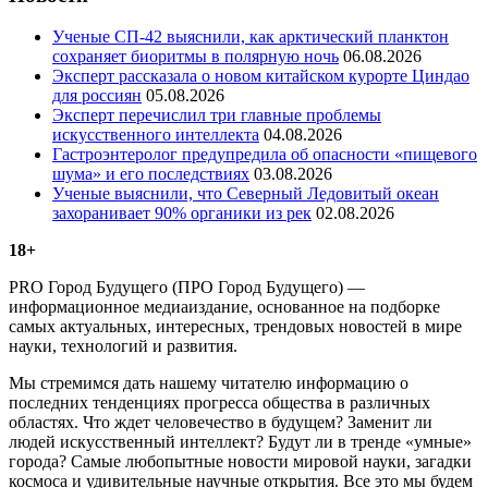
Ученые СП-42 выяснили, как арктический планктон
сохраняет биоритмы в полярную ночь
06.08.2026
Эксперт рассказала о новом китайском курорте Циндао
для россиян
05.08.2026
Эксперт перечислил три главные проблемы
искусственного интеллекта
04.08.2026
Гастроэнтеролог предупредила об опасности «пищевого
шума» и его последствиях
03.08.2026
Ученые выяснили, что Северный Ледовитый океан
захоранивает 90% органики из рек
02.08.2026
18+
PRO Город Будущего (ПРО Город Будущего) —
информационное медиаиздание, основанное на подборке
самых актуальных, интересных, трендовых новостей в мире
науки, технологий и развития.
Мы стремимся дать нашему читателю информацию о
последних тенденциях прогресса общества в различных
областях. Что ждет человечество в будущем? Заменит ли
людей искусственный интеллект? Будут ли в тренде «умные»
города? Самые любопытные новости мировой науки, загадки
космоса и удивительные научные открытия. Все это мы будем