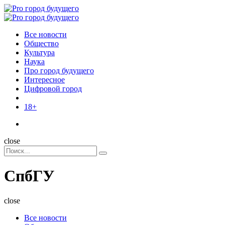
Menu
Поиск
Menu
Pro
город
Все новости
будущего
Общество
Культура
Наука
Про город будущего
Интересное
Цифровой город
18+
Поиск
close
Search
Поиск
for:
СпбГУ
close
Все новости