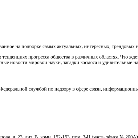
нное на подборке самых актуальных, интересных, трендовых но
тенденциях прогресса общества в различных областях. Что жде
ные новости мировой науки, загадки космоса и удивительные на
едеральной службой по надзору в сфере связи, информационны
ова, д. 23, лит. В, комн. 152-153, пом. 3-Н (часть офиса № 200А)