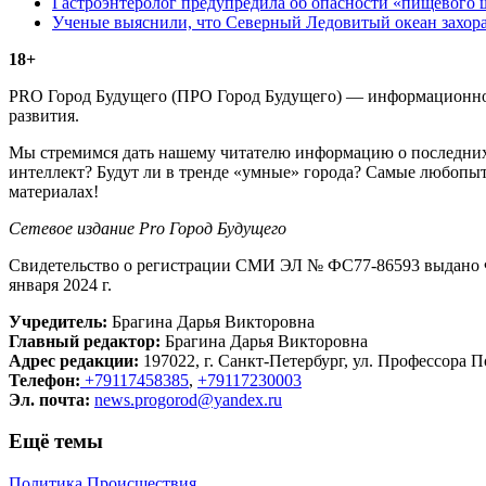
Гастроэнтеролог предупредила об опасности «пищевого 
Ученые выяснили, что Северный Ледовитый океан захора
18+
PRO Город Будущего (ПРО Город Будущего) — информационное 
развития.
Мы стремимся дать нашему читателю информацию о последних 
интеллект? Будут ли в тренде «умные» города? Самые любопыт
материалах!
Сетевое издание Рrо Город Будущего
Свидетельство о регистрации СМИ ЭЛ № ФС77-86593 выдано Ф
января 2024 г.
Учредитель:
Брагина Дарья Викторовна
Главный редактор:
Брагина Дарья Викторовна
Адрес редакции:
197022, г. Санкт-Петербург, ул. Профессора По
Телефон:
+79117458385
,
+79117230003
Эл. почта:
news.progorod@yandex.ru
Ещё темы
Политика
Происшествия