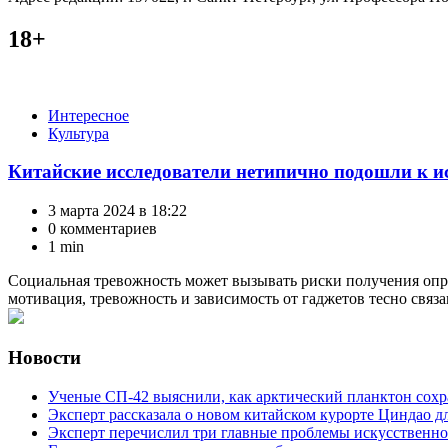
18+
Категории
Интересное
Культура
Китайские исследователи нетипично подошли к 
3 марта 2024 в 18:22
0 комментариев
1 min
Социальная тревожность может вызывать риски получения опр
мотивация, тревожность и зависимость от гаджетов тесно связ
Новости
Ученые СП-42 выяснили, как арктический планктон сох
Эксперт рассказала о новом китайском курорте Циндао д
Эксперт перечислил три главные проблемы искусственно