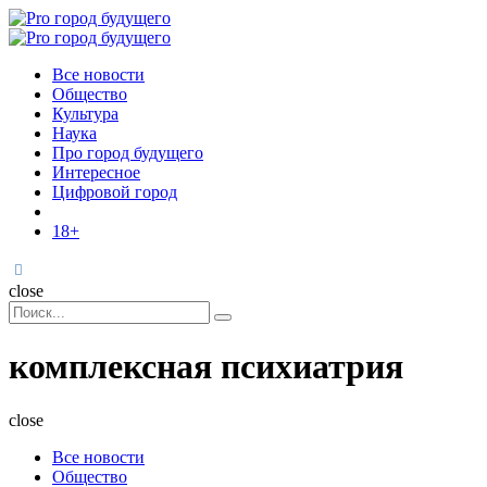
Menu
Поиск
Menu
Pro
город
Все новости
будущего
Общество
Культура
Наука
Про город будущего
Интересное
Цифровой город
18+
Поиск
close
Search
Поиск
for:
комплексная психиатрия
close
Все новости
Общество