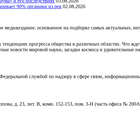
шума» и его последствиях
03.08.2026
нивает 90% органики из рек
02.08.2026
медиаиздание, основанное на подборке самых актуальных, инте
тенденциях прогресса общества в различных областях. Что жде
ные новости мировой науки, загадки космоса и удивительные на
едеральной службой по надзору в сфере связи, информационны
пова, д. 23, лит. В, комн. 152-153, пом. 3-Н (часть офиса № 200А