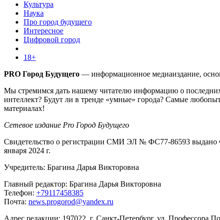
Культура
Наука
Про город будущего
Интересное
Цифровой город
18+
PRO Город Будущего
— информационное медиаиздание, основа
Мы стремимся дать нашему читателю информацию о последних 
интеллект? Будут ли в тренде «умные» города? Самые любопыт
материалах!
Сетевое издание Pro Город Будущего
Свидетельство о регистрации СМИ ЭЛ № ФС77-86593 выдано Ф
января 2024 г.
Учредитель: Брагина Дарья Викторовна
Главный редактор: Брагина Дарья Викторовна
Телефон:
+79117458385
Почта:
news.progorod@yandex.ru
Адрес редакции: 197022, г. Санкт-Петербург, ул. Профессора Поп