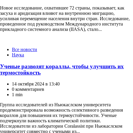
Новое исследование, охватившее 72 страны, показывает, как
засуха и аридизация влияют на внутреннюю миграцию,
усиливая перемещение населения внутри стран. Исследование,
проведенное под руководством Международного института
прикладного системного анализа (IIASA), стало...
Категории
Все новости
Наука
Ученые разводят кораллы, чтобы улучшить их
термостойкость
14 октября 2024 в 13:40
0 комментариев
1 min
Группа исследователей из Ньюкаслском университета
продемонстрировала возможность селективного разведения
кораллов для повышения их термоустойчивости. Ученые
подчеркнули важность климатической политики.
Исследователи из лаборатории Coralassist при Ньюкаслском
университет совместно с учеными из...