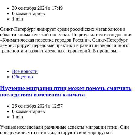
30 сентября 2024 в 17:49
0 комментариев
1 min
Санкт-Петербург лидирует среди российских мегаполисов в
области климатической повестки. По результатам исследования
«Климатическая повестка городов России», Санкт-Петербург
демонстрирует передовые практики в развитии экологичного
транспорта и развития зеленых территорий. В прошлом...
Категории
Все новости
Общество
Изучение миграции птиц может помочь смягчить
последствия изменения климата
26 сентября 2024 в 12:57
0 комментариев
1 min
Ученые исследовали различные аспекты миграции птиц. Они
обнаружили, что птицы адаптируют свои маршруты в