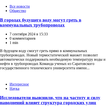
Категории
Все новости
Общество
В городах будущего воду могут греть в
коммунальных трубопроводах
7 сентября 2024 в 15:33
0 комментариев
1 min
В будущем воду смогут греть прямо в коммунальных
трубопроводах. Новый термостатический манжет позволит
автоматически поддерживать необходимую температуру воды и
нефти в трубопроводах Команда ученых из Саратовского
государственного технического университета имени...
Категории
Интересное
Наука
Исследователи выяснили, что на частоту и силу
наводнений влияет структура городских улиц