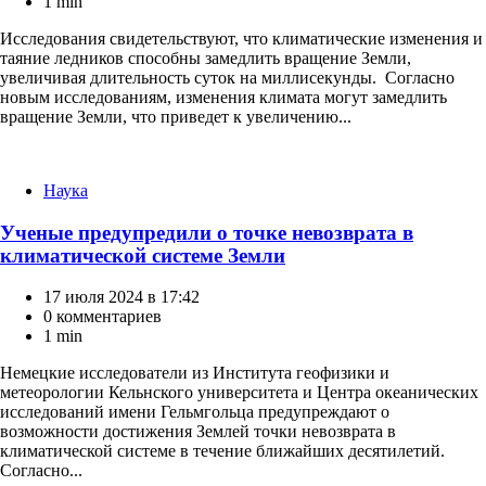
1 min
Исследования свидетельствуют, что климатические изменения и
таяние ледников способны замедлить вращение Земли,
увеличивая длительность суток на миллисекунды. Согласно
новым исследованиям, изменения климата могут замедлить
вращение Земли, что приведет к увеличению...
Категории
Наука
Ученые предупредили о точке невозврата в
климатической системе Земли
17 июля 2024 в 17:42
0 комментариев
1 min
Немецкие исследователи из Института геофизики и
метеорологии Кельнского университета и Центра океанических
исследований имени Гельмгольца предупреждают о
возможности достижения Землей точки невозврата в
климатической системе в течение ближайших десятилетий.
Согласно...