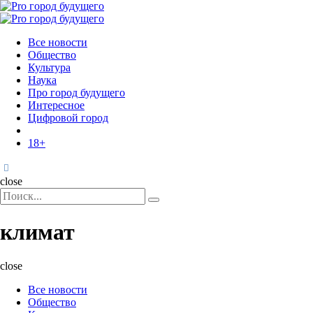
Menu
Поиск
Menu
Pro
город
Все новости
будущего
Общество
Культура
Наука
Про город будущего
Интересное
Цифровой город
18+
Поиск
close
Search
Поиск
for:
климат
close
Все новости
Общество