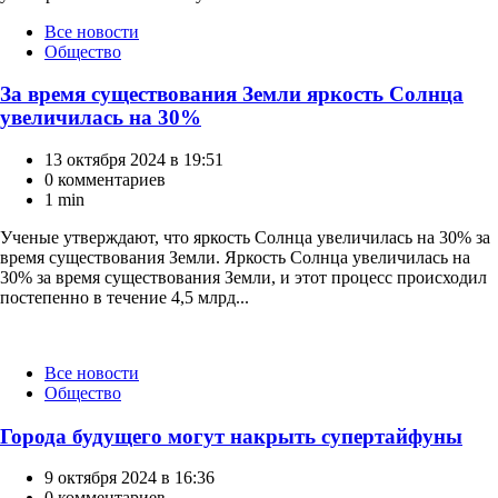
Категории
Все новости
Общество
За время существования Земли яркость Солнца
увеличилась на 30%
13 октября 2024 в 19:51
0 комментариев
1 min
Ученые утверждают, что яркость Солнца увеличилась на 30% за
время существования Земли. Яркость Солнца увеличилась на
30% за время существования Земли, и этот процесс происходил
постепенно в течение 4,5 млрд...
Категории
Все новости
Общество
Города будущего могут накрыть супертайфуны
9 октября 2024 в 16:36
0 комментариев