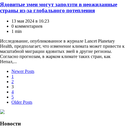
Ядовитые змеи могут заползти в неожиданные
страны из-за глобального потепления
13 мая 2024 в 16:23
0 комментариев
1 min
Исследование, опубликованное в журнале Lancet Planetary
Health, предполагает, что изменение климата может привести к
масштабной миграции ядовитых змей в другие регионы.
Согласно прогнозам, в жарком климате таких стран, как
Непал,...
Пагинация
Newer Posts
1
записей
2
3
4
5
Older Posts
Новости