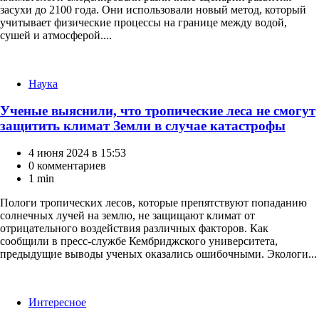
засухи до 2100 года. Они использовали новый метод, который
учитывает физические процессы на границе между водой,
сушей и атмосферой....
Категории
Наука
Ученые выяснили, что тропические леса не смогут
защитить климат Земли в случае катастрофы
4 июня 2024 в 15:53
0 комментариев
1 min
Пологи тропических лесов, которые препятствуют попаданию
солнечных лучей на землю, не защищают климат от
отрицательного воздействия различных факторов. Как
сообщили в пресс-службе Кембриджского университета,
предыдущие выводы ученых оказались ошибочными. Экологи...
Категории
Интересное