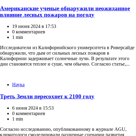
Американские ученые обнаружили неожиданное
влияние лесных пожаров на погоду
19 июня 2024 в 17:53
0 комментариев
1 min
Исследователи из Калифорнийского университета в Риверсайде
обнаружили, что дым от сильных лесных пожаров в
Калифорнии задерживает солнечные лучи. В результате этого
дни становятся теплее и суше, чем обычно. Согласно статье,...
Категории
Наука
Треть Земли пересохнет к 2100 году
6 июня 2024 в 15:53
0 комментариев
1 min
Согласно исследованию, опубликованному в журнале AGU,
климатологи смоделировали различные сценарии развития