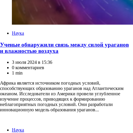
Категории
Наука
Ученые обнаружили связь между силой ураганов
и влажностью воздуха
3 июля 2024 в 15:36
0 комментариев
1 min
Африка является источником погодных условий,
способствующих образованию ураганов над Атлантическим
океаном. Исследователи из Америки провели углубленное
изучение процессов, приводящих к формированию
неблагоприятных погодных условий. Они разработали
инновационную модель образования ураганов...
Категории
Наука