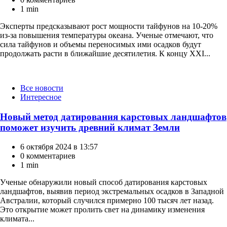
1 min
Эксперты предсказывают рост мощности тайфунов на 10-20%
из-за повышения температуры океана. Ученые отмечают, что
сила тайфунов и объемы переносимых ими осадков будут
продолжать расти в ближайшие десятилетия. К концу XXI...
Категории
Все новости
Интересное
Новый метод датирования карстовых ландшафтов
поможет изучить древний климат Земли
6 октября 2024 в 13:57
0 комментариев
1 min
Ученые обнаружили новый способ датирования карстовых
ландшафтов, выявив период экстремальных осадков в Западной
Австралии, который случился примерно 100 тысяч лет назад.
Это открытие может пролить свет на динамику изменения
климата...