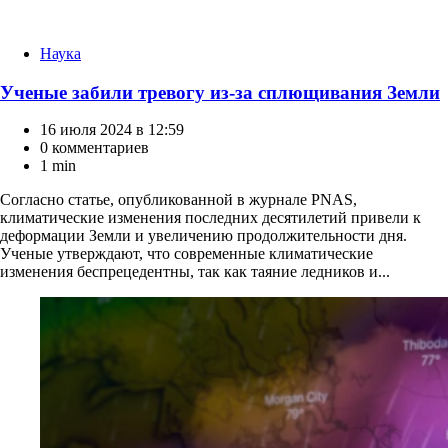
Категории
Наука
Ученые забили тревогу из-за сплющивания Земли
16 июля 2024 в 12:59
0 комментариев
1 min
Согласно статье, опубликованной в журнале PNAS,
климатические изменения последних десятилетий привели к
деформации Земли и увеличению продолжительности дня.
Ученые утверждают, что современные климатические
изменения беспрецедентны, так как таяние ледников и...