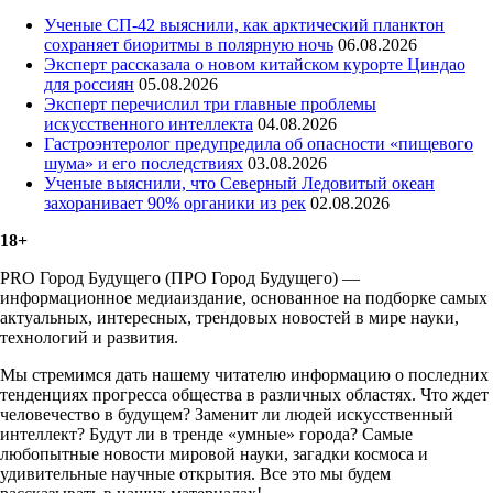
Ученые СП-42 выяснили, как арктический планктон
сохраняет биоритмы в полярную ночь
06.08.2026
Эксперт рассказала о новом китайском курорте Циндао
для россиян
05.08.2026
Эксперт перечислил три главные проблемы
искусственного интеллекта
04.08.2026
Гастроэнтеролог предупредила об опасности «пищевого
шума» и его последствиях
03.08.2026
Ученые выяснили, что Северный Ледовитый океан
захоранивает 90% органики из рек
02.08.2026
18+
PRO Город Будущего (ПРО Город Будущего) —
информационное медиаиздание, основанное на подборке самых
актуальных, интересных, трендовых новостей в мире науки,
технологий и развития.
Мы стремимся дать нашему читателю информацию о последних
тенденциях прогресса общества в различных областях. Что ждет
человечество в будущем? Заменит ли людей искусственный
интеллект? Будут ли в тренде «умные» города? Самые
любопытные новости мировой науки, загадки космоса и
удивительные научные открытия. Все это мы будем