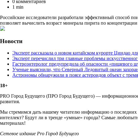
0 комментариев
1 min
Российские исследователи разработали эффективный способ пои
позволяет вычислить возраст минерала пирита по концентрации 
Новости
Эксперт рассказала о новом китайском курорте Циндао дл
Эксперт перечислил три главные проблемы искусственног
Гастроэнтеролог предупредила об опасности «пищевого ш
Ученые выяснили, что Северный Ледовитый океан захоран
Астрономы обнаружили в поясе астероидов объект с трем
18+
PRO Город Будущего (ПРО Город Будущего) — информационное м
развития.
Мы стремимся дать нашему читателю информацию о последних т
интеллект? Будут ли в тренде «умные» города? Самые любопытн
материалах!
Сетевое издание Рrо Город Будущего