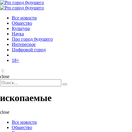
Menu
Поиск
Menu
Pro
город
Все новости
будущего
Общество
Культура
Наука
Про город будущего
Интересное
Цифровой город
18+
Поиск
close
Search
Поиск
for:
ископаемые
close
Все новости
Общество