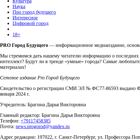
Культура
Наука
Про город будущего
Интересное
Цифровой город
18+
PRO Город Будущего
— информационное медиаиздание, основан
Мы стремимся дать нашему читателю информацию о последних т
интеллект? Будут ли в тренде «умные» города? Самые любопытн
материалах!
Сетевое издание Pro Город Будущего
Свидетельство о регистрации СМИ ЭЛ № ФС77-86593 выдано Фе
января 2024 г.
Учредитель: Брагина Дарья Викторовна
Главный редактор: Брагина Дарья Викторовна
Телефон:
+79117458385
Почта:
news.progorod@yandex.ru
Адрес редакции: 197022, г. Санкт-Петербург, ул. Профессора Попо