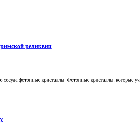
еримской реликвии
го сосуда фотонные кристаллы. Фотонные кристаллы, которые уч
ду