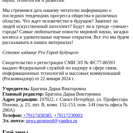
науки, технологий и развития.
Мы стремимся дать нашему читателю информацию о
последних тенденциях прогресса общества в различных
областях. Что ждет человечество в будущем? Заменит ли
людей искусственный интеллект? Будут ли в тренде «умные»
города? Самые любопытные новости мировой науки, загадки
космоса и удивительные научные открытия. Все это мы будем
рассказывать в наших материалах!
Сетевое издание Рrо Город Будущего
Свидетельство о регистрации СМИ ЭЛ № ФС77-86593
выдано Федеральной службой по надзору в сфере связи,
информационных технологий и массовых коммуникаций
(Роскомнадзор) от 22 января 2024 г.
Учредитель:
Брагина Дарья Викторовна
Главный редактор:
Брагина Дарья Викторовна
Адрес редакции:
197022, г. Санкт-Петербург, ул. Профессора
Попова, д. 23, лит. В, комн. 152-153, пом. 3-Н (часть офиса №
200А)
Телефон:
+79117458385
,
+79117230003
Эл. почта:
news.progorod@yandex.ru
Ещё темы