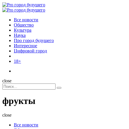
Menu
Поиск
Menu
Pro
город
Все новости
будущего
Общество
Культура
Наука
Про город будущего
Интересное
Цифровой город
18+
Поиск
close
Search
Поиск
for:
фрукты
close
Все новости